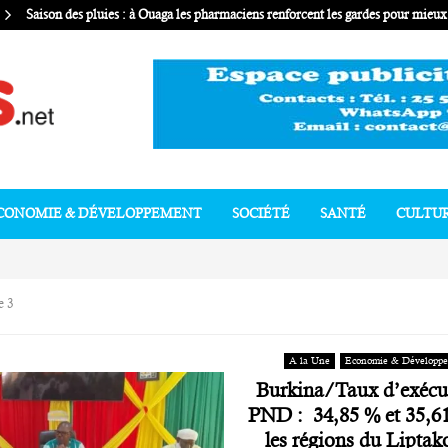
Saison des pluies : à Ouaga les pharmaciens renforcent les gardes pour mie
CONOMIE & DÉVELOPPEMENT
SOCIÉTÉ
SANTÉ
CULTU
e 3
A la Une
Economie & Développ
Burkina/Taux d’exécu
PND : 34,85 % et 35,6
les régions du Liptak