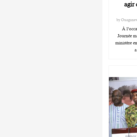
agir
by
Ouagane
À l’occa
Journée mo
ministère e
a