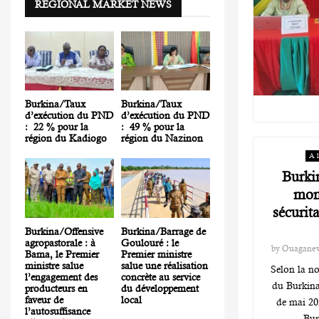
REGIONAL MARKET NEWS
Burkina/Taux
Burkina/Taux
d’exécution du PND
d’exécution du PND
: 22 % pour la
: 49 % pour la
région du Kadiogo
région du Nazinon
A 
Burkin
mond
sécurita
Burkina/Offensive
Burkina/Barrage de
agropastorale : à
Goulouré : le
by
Ouagane
Bama, le Premier
Premier ministre
ministre salue
salue une réalisation
Selon la no
l’engagement des
concrète au service
du Burkina
producteurs en
du développement
faveur de
local
de mai 202
l’autosuffisance
Bur