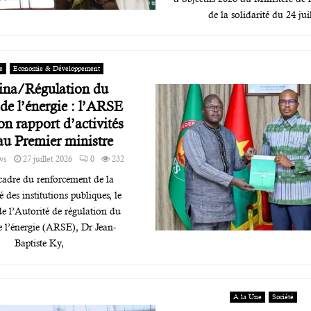
de la solidarité du 24 juil
e
Economie & Développement
ina/Régulation du
 de l’énergie : l’ARSE
on rapport d’activités
au Premier ministre
ws
27 juillet 2026
0
232
 cadre du renforcement de la
é des institutions publiques, le
de l’Autorité de régulation du
e l’énergie (ARSE), Dr Jean-
Baptiste Ky,
A la Une
Société