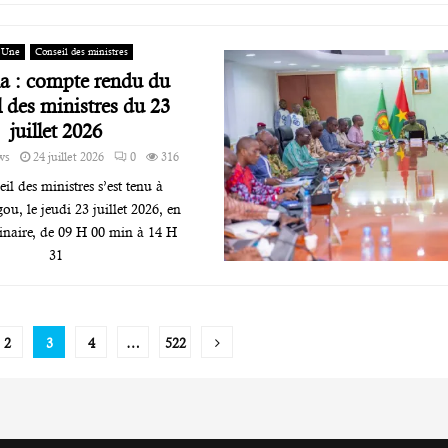
 Une
Conseil des ministres
a : compte rendu du
l des ministres du 23
juillet 2026
ws
24 juillet 2026
0
316
il des ministres s’est tenu à
, le jeudi 23 juillet 2026, en
inaire, de 09 H 00 min à 14 H
31
ion
2
3
4
…
522
tions