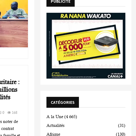
PUBLICITE
itaire :
illions
lités
CATÉGORIES
0
168
A la Une
(4 665)
s noter de
Actualités
(31)
 contrat
Afrique
(130)
a famille et