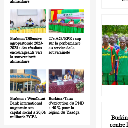
alimentaire
Burkina/Offensive
27e AG/EPE : cap
agropastorale 2023-
sur la performance
2025 : des résultats
au service de la
encourageants vers
souveraineté
la souveraineté
alimentaire
Burkina : Wendkuni
Burkina/Taux
Bank international
d’exécution du PND
augmente son
: 40 % pour la
capital social à 20,04
région du Yaadga
Burkin
milliards FCFA
contre l