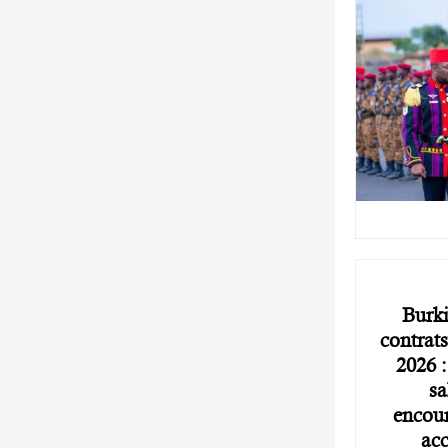
Burk
contrats
2026 :
sa
encour
acc