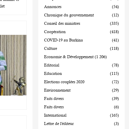
let
Annonces
(54)
Chronique du gouvernement
(12)
Conseil des ministres
(335)
Coopération
(418)
COVID-19 au Burkina
(41)
Culture
(118)
Economie & Développement
(1 206)
Editorial
(78)
Education
(115)
Elections couplées 2020
(72)
Environnement
(29)
Faits divers
(39)
Faits divers
(6)
International
(165)
Lettre de l'éditeur
(3)