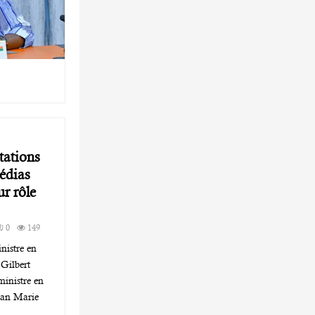
tations
médias
ur rôle
0
149
nistre en
Gilbert
ministre en
Jean Marie