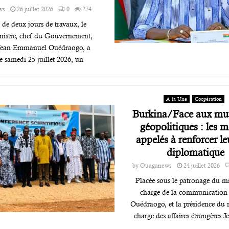
ws
26 juillet 2026
0
274
de deux jours de travaux, le
nistre, chef du Gouvernement,
Jean Emmanuel Ouédraogo, a
ce samedi 25 juillet 2026, un
A la Une
Coopération
Burkina/Face aux mu
géopolitiques : les 
appelés à renforcer le
diplomatique
by
Ouaganews
24 juillet 2026
Placée sous le patronage du mi
charge de la communication 
Ouédraogo, et la présidence du 
charge des affaires étrangères 