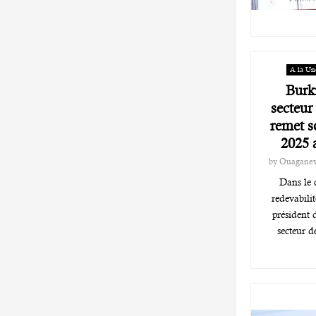
A la Un
Burk
secteur
remet s
2025 
by
Ouagane
‎Dans le
redevabilit
président 
secteur d