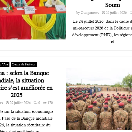
Soum
by
Ouaganews
29 juillet 2026
Le 24 juillet 2026, dans le cadre d
mi-parcours 2026 de la Politique 
développement (PND), les région
et
la Une
Lettre de l'éditeur
a : selon la Banque
iale, la situation
ire s’est améliorée en
2025
ws
29 juillet 2026
0
170
te sur la situation économique
 Faso de la Banque mondiale
6, la situation sécuritaire du
kina s’est améliorée en