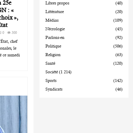
a 25e
Libres propos
(40)
N : «
Littérature
(20)
choix »,
Médias
(109)
État
Nécrologie
(45)
0
300
Parlons-en
(92)
État, chef
Politique
(506)
onales, le
Religion
(63)
dé ce samedi
Santé
(120)
Société
(1 214)
Sports
(142)
Syndicats
(46)