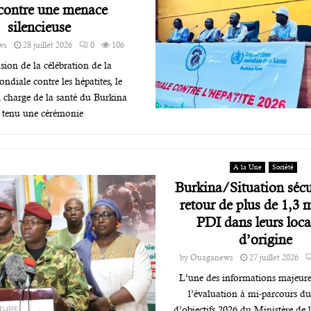
 contre une menace
silencieuse
ws
28 juillet 2026
0
106
sion de la célébration de la
ndiale contre les hépatites, le
n charge de la santé du Burkina
 tenu une cérémonie
A la Une
Société
Burkina/Situation sécur
retour de plus de 1,3 m
PDI dans leurs loca
d’origine
by
Ouaganews
27 juillet 2026
L’une des informations majeure
l’évaluation à mi-parcours du
d’objectifs 2026 du Ministère de l