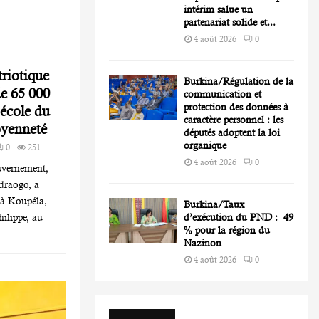
intérim salue un
partenariat solide et...
4 août 2026
0
riotique
Burkina/Régulation de la
de 65 000
communication et
protection des données à
’école du
caractère personnel : les
oyenneté
députés adoptent la loi
organique
0
251
4 août 2026
0
uvernement,
raogo, a
 à Koupéla,
Burkina/Taux
hilippe, au
d’exécution du PND : 49
% pour la région du
Nazinon
4 août 2026
0