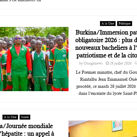
A la Une
Politique
Burkina/Immersion pat
obligatoire 2026 : plus 
nouveaux bacheliers à l
patriotisme et de la cit
by
Ouaganews
28 juillet 2026
Le Premier ministre, chef du Go
Rimtalba Jean Emmanuel Ouéd
procédé, ce mardi 28 juillet 2026
dans l’enceinte du lycée Saint-P
A la Une
Santé
a/Journée mondiale
’hépatite : un appel à