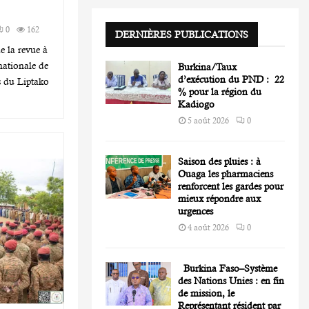
o
r
R
0
162
:
DERNIÈRES PUBLICATIONS
C
e la revue à
nationale de
Burkina/Taux
H
d’exécution du PND : 22
s du Liptako
% pour la région du
Kadiogo
5 août 2026
0
Saison des pluies : à
Ouaga les pharmaciens
renforcent les gardes pour
mieux répondre aux
urgences
4 août 2026
0
Burkina Faso–Système
des Nations Unies : en fin
de mission, le
Représentant résident par