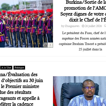
Burkina/Sortie de l
promotion de l’AMG
Soyez dignes de votre 
dixit le Chef de l’
by
Ouaganews
26 juillet 2026
Le président du Faso, chef de l’
suprême des Forces armées nati
capitaine Ibrahim Traoré a prési
25 juillet dans la
A la Une
Politique
ina/Évaluation des
 d’objectifs au 30 juin
 le Premier ministre
lue des résultats
ageants et appelle à
élérer la cadence