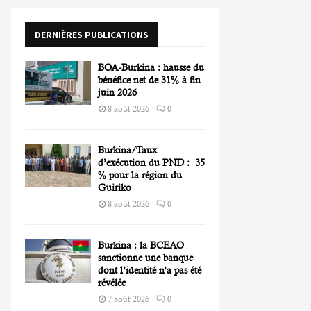
o
r
R
DERNIÈRES PUBLICATIONS
:
C
BOA-Burkina : hausse du
H
bénéfice net de 31% à fin
juin 2026
8 août 2026
0
Burkina/Taux
d’exécution du PND : 35
% pour la région du
Guiriko
8 août 2026
0
Burkina : la BCEAO
sanctionne une banque
dont l’identité n’a pas été
révélée
7 août 2026
0