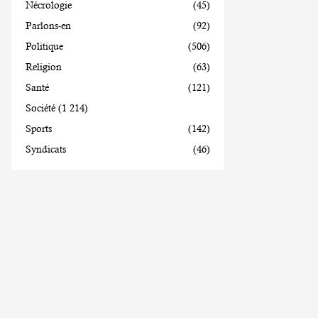
Nécrologie
(45)
Parlons-en
(92)
Politique
(506)
Religion
(63)
Santé
(121)
Société
(1 214)
Sports
(142)
Syndicats
(46)