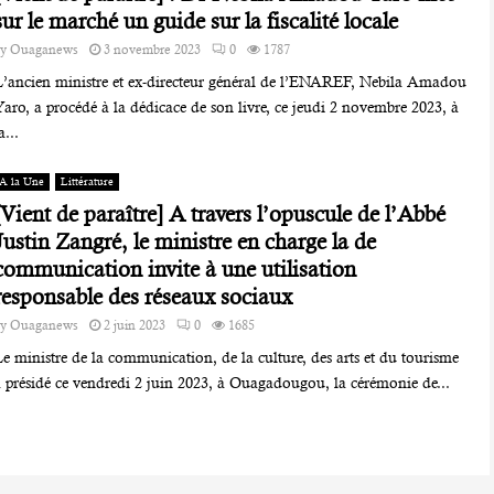
sur le marché un guide sur la fiscalité locale
by
Ouaganews
3 novembre 2023
0
1787
L’ancien ministre et ex-directeur général de l’ENAREF, Nebila Amadou
aro, a procédé à la dédicace de son livre, ce jeudi 2 novembre 2023, à
a...
A la Une
Littérature
[Vient de paraître] A travers l’opuscule de l’Abbé
Justin Zangré, le ministre en charge la de
communication invite à une utilisation
responsable des réseaux sociaux
by
Ouaganews
2 juin 2023
0
1685
e ministre de la communication, de la culture, des arts et du tourisme
a présidé ce vendredi 2 juin 2023, à Ouagadougou, la cérémonie de...