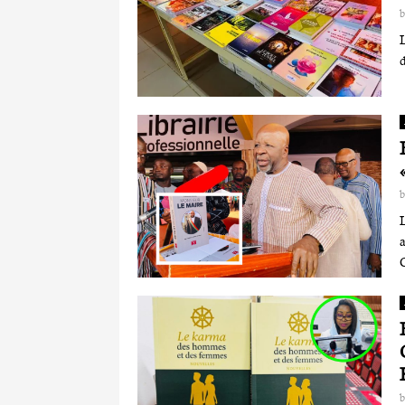
L
d
L