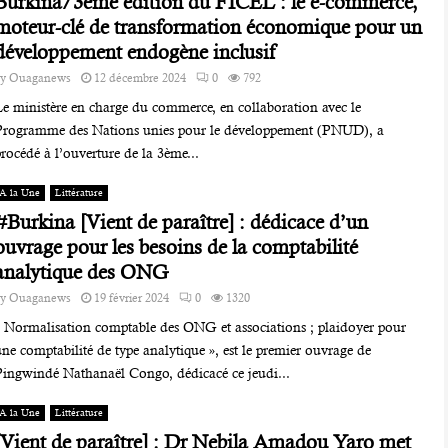
Burkina/3ème édition du FICEL : le e-commerce,
moteur-clé de transformation économique pour un
développement endogène inclusif
by
Ouaganews
12 décembre 2024
0
792
Le ministère en charge du commerce, en collaboration avec le
Programme des Nations unies pour le développement (PNUD), a
rocédé à l’ouverture de la 3ème...
A la Une
Littérature
#Burkina [Vient de paraître] : dédicace d’un
ouvrage pour les besoins de la comptabilité
analytique des ONG
by
Ouaganews
19 février 2024
0
1320
« Normalisation comptable des ONG et associations ; plaidoyer pour
ne comptabilité de type analytique », est le premier ouvrage de
Pingwindé Nathanaël Congo, dédicacé ce jeudi...
A la Une
Littérature
[Vient de paraître] : Dr Nebila Amadou Yaro met