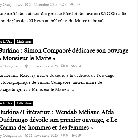
by
Ouaganews
24 décembre 2025
0
458
a Société des auteurs, des gens de l’écrit et des savoirs (SAGES) a fait
on de plus de 200 livres au bibliobus du Musée national,...
A la Une
Littérature
Burkina : Simon Compaoré dédicace son ouvrage
« Monsieur le Maire »
by
Ouaganews
27 novembre 2025
0
954
a librairie Mercury a servi de cadre à la dédicace de l’ouvrage
autobiographique de Simon Compaoré, ancien maire de
Ouagadougou : « Monsieur le Maire »....
A la Une
Littérature
Burkina/Littérature : Wendab Méliane Aïda
Ouédraogo dévoile son premier ouvrage, « Le
Karma des hommes et des femmes »
by
Ouaganews
21 novembre 2025
0
639