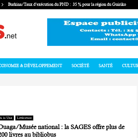
Burkina/Taux d’exécution du PND : 35 % pour la région du Guiriko
CONOMIE & DÉVELOPPEMENT
SOCIÉTÉ
SANTÉ
CULTU
A la Une
Littérature
Ouaga/Musée national : la SAGES offre plus de
200 livres au bibliobus