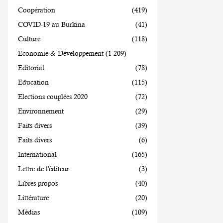
Coopération
(419)
COVID-19 au Burkina
(41)
Culture
(118)
Economie & Développement
(1 209)
Editorial
(78)
Education
(115)
Elections couplées 2020
(72)
Environnement
(29)
Faits divers
(39)
Faits divers
(6)
International
(165)
Lettre de l'éditeur
(3)
Libres propos
(40)
Littérature
(20)
Médias
(109)