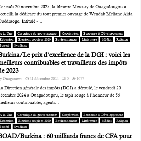
Ce jeudi 20 novembre 2025, la librairie Mercury de Ouagadougou a
accueilli la dédicace du tout premier ouvrage de Wendab Méliane Aïda
uédraogo. Intitulé «...
A la Une
Chronique du gouvernement
Coopération
Economie & Développement
Education
Elections couplées 2020
Environnement
Littérature
Médias
Religion
Société
Syndicats
Burkina/Le prix d’excellence de la DGI : voici les
meilleurs contribuables et travailleurs des impôts
de 2023
by
Ouaganews
21 décembre 2024
0
1077
La Direction générale des impôts (DGI) a déroulé, le vendredi 20
décembre 2024 à Ouagadougou, le tapis rouge à l’honneur de 56
eilleurs contribuables, agents...
A la Une
Chronique du gouvernement
Coopération
Economie & Développement
Education
Elections couplées 2020
Environnement
Littérature
Médias
Religion
Société
Syndicats
BOAD/Burkina : 60 milliards francs de CFA pour