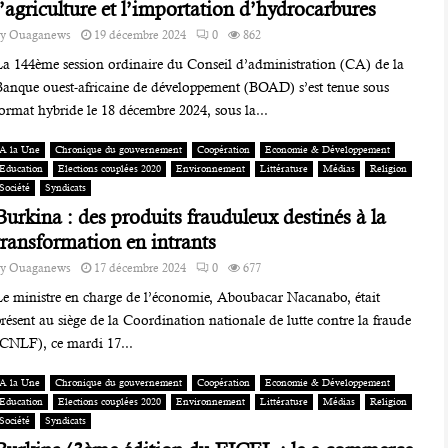
l’agriculture et l’importation d’hydrocarbures
by
Ouaganews
19 décembre 2024
0
862
La 144ème session ordinaire du Conseil d’administration (CA) de la
Banque ouest-africaine de développement (BOAD) s’est tenue sous
ormat hybride le 18 décembre 2024, sous la...
A la Une
Chronique du gouvernement
Coopération
Economie & Développement
Education
Elections couplées 2020
Environnement
Littérature
Médias
Religion
Société
Syndicats
Burkina : des produits frauduleux destinés à la
transformation en intrants
by
Ouaganews
17 décembre 2024
0
677
Le ministre en charge de l’économie, Aboubacar Nacanabo, était
résent au siège de la Coordination nationale de lutte contre la fraude
(CNLF), ce mardi 17...
A la Une
Chronique du gouvernement
Coopération
Economie & Développement
Education
Elections couplées 2020
Environnement
Littérature
Médias
Religion
Société
Syndicats