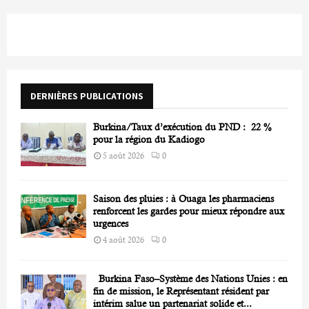
r
c
E
h
f
A
o
r
R
DERNIÈRES PUBLICATIONS
:
C
Burkina/Taux d’exécution du PND : 22 %
H
pour la région du Kadiogo
5 août 2026
0
Saison des pluies : à Ouaga les pharmaciens
renforcent les gardes pour mieux répondre aux
urgences
4 août 2026
0
Burkina Faso–Système des Nations Unies : en
fin de mission, le Représentant résident par
intérim salue un partenariat solide et...