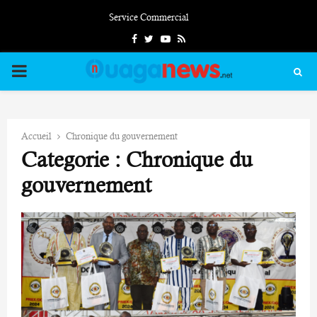
Service Commercial
Facebook
Twitter
Youtube
Rss
PRIMARY
MENU
Accueil
Chronique du gouvernement
Categorie : Chronique du
gouvernement