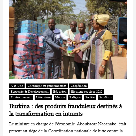
A la Une
Chronique du gouvernement
Coopération
Economie & Développement
Education
Elections couplées 2020
Environnement
Littérature
Médias
Religion
Société
Syndicats
Burkina : des produits frauduleux destinés à
la transformation en intrants
Le ministre en charge de l’économie, Aboubacar Nacanabo, était
présent au siège de la Coordination nationale de lutte contre la