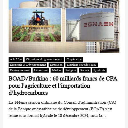
A la Une
Chronique du gouvernement
Coopération
Economie & Développement
Education
Elections couplées 2020
Environnement
Littérature
Médias
Religion
Société
Syndicats
BOAD/Burkina : 60 milliards francs de CFA
pour l’agriculture et l’importation
d’hydrocarbures
La 144ème session ordinaire du Conseil d’administration (CA)
de la Banque ouest-africaine de développement (BOAD) s’est
tenue sous format hybride le 18 décembre 2024, sous la...