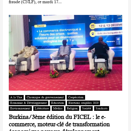
fraude (CNLF), ce mardi 17...
A la Une
Chronique du gouvernement
Coopération
Economie & Développement
Education
Elections couplées 2020
Environnement
Littérature
Médias
Religion
Société
Syndicats
Burkina/3ème édition du FICEL : le e-
commerce, moteur-clé de transformation