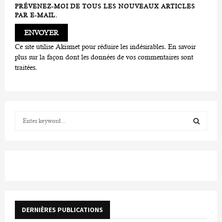
PRÉVENEZ-MOI DE TOUS LES NOUVEAUX ARTICLES
PAR E-MAIL.
Ce site utilise Akismet pour réduire les indésirables.
En savoir
plus sur la façon dont les données de vos commentaires sont
traitées
.
S
e
a
S
r
c
E
h
f
A
o
r
R
DERNIÈRES PUBLICATIONS
:
C