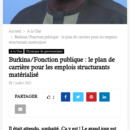
Accueil
A la Une
Burkina/Fonction publique : le plan de carrière pour les emplois
structurants matérialisé
A la Une
Chronique du gouvernement
Burkina/Fonction publique : le plan de
carrière pour les emplois structurants
matérialisé
7 juillet 2021
PARTAGER
1
Il était attendu, souhaité. Ça y est ! Le grand jour est