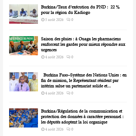
Burkina/Taux d’exécution du PND : 22 %
H
pour la région du Kadiogo
5 août 2026
0
Saison des pluies : à Ouaga les pharmaciens
renforcent les gardes pour mieux répondre aux
urgences
4 août 2026
0
Burkina Faso–Système des Nations Unies : en
fin de mission, le Représentant résident par
intérim salue un partenariat solide et...
4 août 2026
0
Burkina/Régulation de la communication et
protection des données à caractère personnel :
les députés adoptent la loi organique
4 août 2026
0