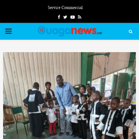
Service Commercial
Facebook
Twitter
Youtube
Rss
PRIMARY
MENU