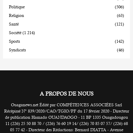
Politique
(506)
Religion
(63)
Santé
(121)
Société
(1 214)
Sports
(142)
Syndicats
(46)
A PROPOS DE NOUS
Ouaganews.net Édité par COMPÉTENCES ASSOCIÉES Sarl
Récépissé N° 839/2020/CAO/TGIO/PF du 17 février 2020 - Directeur
de publication Hamado OUANDAOGO - 11 BP 1335 Ouagadougou
11 (226) 25 50 88 70 / (226) 76 60 19 14/ (226) 70 85 07 57/ (226) 68
05 77 42 - Directeur des Rédactions: Bernard DIATTA - Avenue