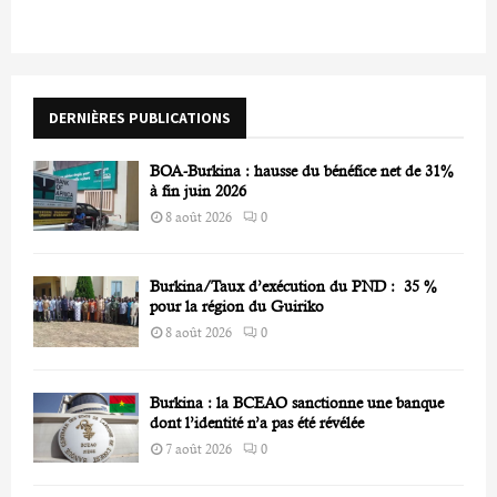
c
E
h
f
A
o
r
R
DERNIÈRES PUBLICATIONS
:
C
BOA-Burkina : hausse du bénéfice net de 31%
H
à fin juin 2026
8 août 2026
0
Burkina/Taux d’exécution du PND : 35 %
pour la région du Guiriko
8 août 2026
0
Burkina : la BCEAO sanctionne une banque
dont l’identité n’a pas été révélée
7 août 2026
0