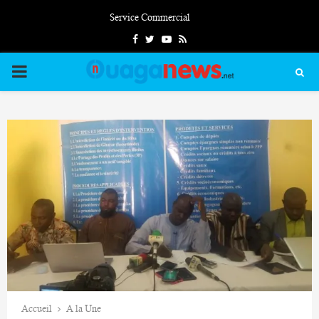
Service Commercial
Facebook
Twitter
Youtube
Rss
PRIMARY
MENU
Accueil
A la Une