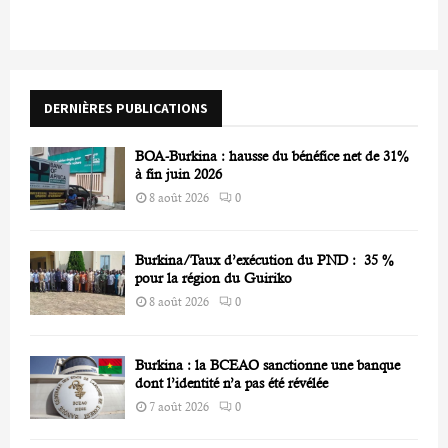
c
E
h
f
A
o
r
R
DERNIÈRES PUBLICATIONS
:
C
BOA-Burkina : hausse du bénéfice net de 31%
H
à fin juin 2026
8 août 2026
0
Burkina/Taux d’exécution du PND : 35 %
pour la région du Guiriko
8 août 2026
0
Burkina : la BCEAO sanctionne une banque
dont l’identité n’a pas été révélée
7 août 2026
0