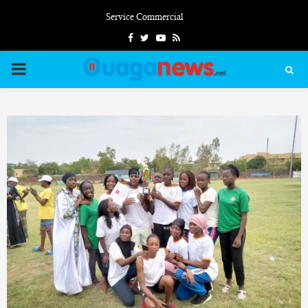
Service Commercial
Facebook
Twitter
Youtube
Rss
PRIMARY
MENU