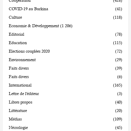
Coopération
(418)
COVID-19 au Burkina
(41)
Culture
(118)
Economie & Développement
(1 206)
Editorial
(78)
Education
(115)
Elections couplées 2020
(72)
Environnement
(29)
Faits divers
(39)
Faits divers
(6)
International
(165)
Lettre de l'éditeur
(3)
Libres propos
(40)
Littérature
(20)
Médias
(109)
Nécrologie
(45)