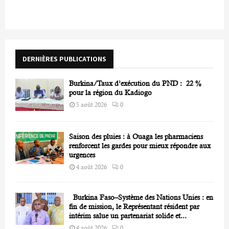
c
E
h
f
A
o
r
R
DERNIÈRES PUBLICATIONS
:
C
Burkina/Taux d’exécution du PND : 22 %
H
pour la région du Kadiogo
5 août 2026
0
Saison des pluies : à Ouaga les pharmaciens
renforcent les gardes pour mieux répondre aux
urgences
4 août 2026
0
Burkina Faso–Système des Nations Unies : en
fin de mission, le Représentant résident par
intérim salue un partenariat solide et...
4 août 2026
0