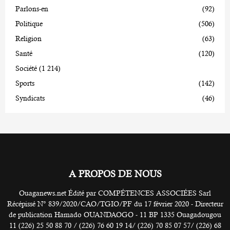
Parlons-en
(92)
Politique
(506)
Religion
(63)
Santé
(120)
Société
(1 214)
Sports
(142)
Syndicats
(46)
A PROPOS DE NOUS
Ouaganews.net Édité par COMPÉTENCES ASSOCIÉES Sarl
Récépissé N° 839/2020/CAO/TGIO/PF du 17 février 2020 - Directeur
de publication Hamado OUANDAOGO - 11 BP 1335 Ouagadougou
11 (226) 25 50 88 70 / (226) 76 60 19 14/ (226) 70 85 07 57/ (226) 68