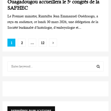
Ouagadougou accueillera le 5ᵉ congrès de la
SAFHEC
Le Premier ministre, Rimtalba Jean Emmanuel Ouédraogo, a
reçu en audience, ce lundi 30 mars 2026, une délégation de la
Société burkinabè d’histologie, d’embryologie et...
Pagination
1
2
…
12
des
publications
S
e
a
S
r
c
E
h
f
A
o
r
R
DERNIÈRES PUBLICATIONS
: