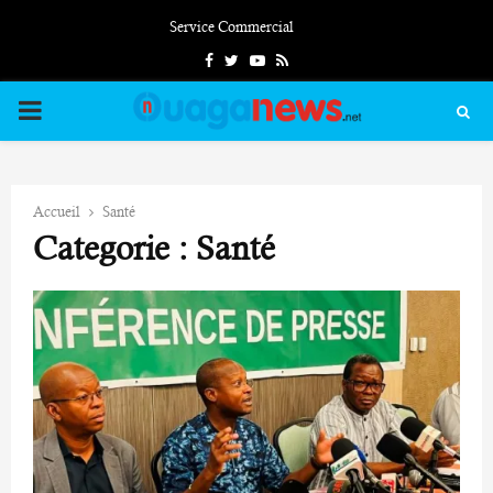
Service Commercial
Facebook
Twitter
Youtube
Rss
PRIMARY
MENU
Accueil
Santé
Categorie : Santé