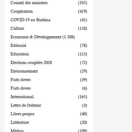
Conseil des ministres
(335)
Coopération
(419)
COVID-19 au Burkina
(41)
Culture
(118)
Economie & Développement
(1 208)
Editorial
(78)
Education
(115)
Elections couplées 2020
(72)
Environnement
(29)
Faits divers
(39)
Faits divers
(6)
International
(165)
Lettre de l'éditeur
(3)
Libres propos
(40)
Littérature
(20)
Médias
(109)