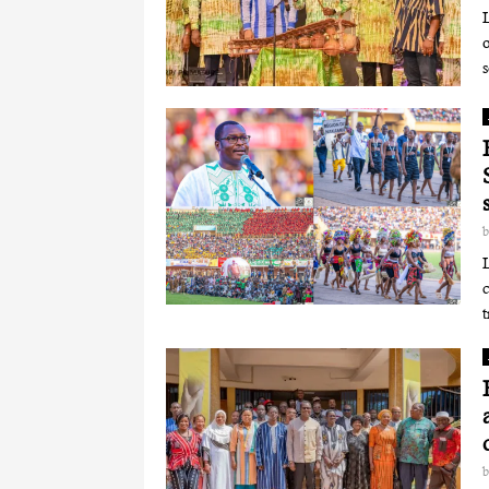
o
s
L
t