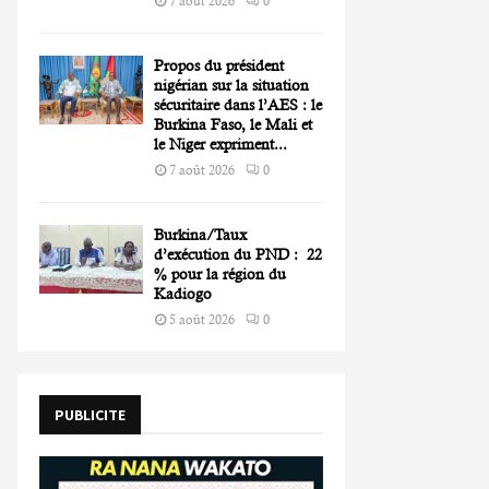
7 août 2026
0
Propos du président
nigérian sur la situation
sécuritaire dans l’AES : le
Burkina Faso, le Mali et
le Niger expriment...
7 août 2026
0
Burkina/Taux
d’exécution du PND : 22
% pour la région du
Kadiogo
5 août 2026
0
PUBLICITE