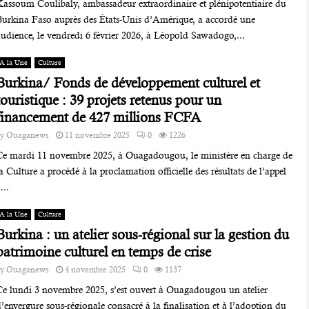
Kassoum Coulibaly, ambassadeur extraordinaire et plénipotentiaire du
Burkina Faso auprès des États-Unis d’Amérique, a accordé une
audience, le vendredi 6 février 2026, à Léopold Sawadogo,...
A la Une
Culture
Burkina/ Fonds de développement culturel et
touristique : 39 projets retenus pour un
financement de 427 millions FCFA
by
Ouaganews
11 novembre 2025
0
1226
Ce mardi 11 novembre 2025, à Ouagadougou, le ministère en charge de
a Culture a procédé à la proclamation officielle des résultats de l’appel
...
A la Une
Culture
Burkina : un atelier sous-régional sur la gestion du
patrimoine culturel en temps de crise
by
Ouaganews
4 novembre 2025
0
1137
Ce lundi 3 novembre 2025, s’est ouvert à Ouagadougou un atelier
’envergure sous-régionale consacré à la finalisation et à l’adoption du