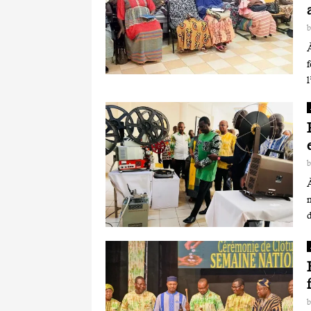
À
f
l
d