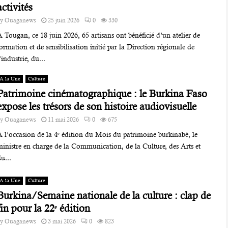
activités
by
Ouaganews
25 juin 2026
0
330
 Tougan, ce 18 juin 2026, 65 artisans ont bénéficié d’un atelier de
ormation et de sensibilisation initié par la Direction régionale de
’industrie, du...
A la Une
Culture
Patrimoine cinématographique : le Burkina Faso
expose les trésors de son histoire audiovisuelle
by
Ouaganews
11 mai 2026
0
675
À l’occasion de la 4ᵉ édition du Mois du patrimoine burkinabè, le
ministre en charge de la Communication, de la Culture, des Arts et
u...
A la Une
Culture
Burkina/Semaine nationale de la culture : clap de
fin pour la 22ᵉ édition
by
Ouaganews
3 mai 2026
0
823