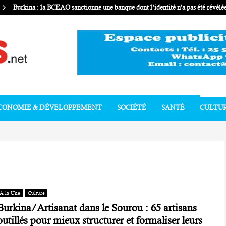
Burkina : la BCEAO sanctionne une banque dont l’identité n’a pas été révélé
CONOMIE & DÉVELOPPEMENT
SOCIÉTÉ
SANTÉ
CULTU
A la Une
Culture
Burkina/Artisanat dans le Sourou : 65 artisans
outillés pour mieux structurer et formaliser leurs