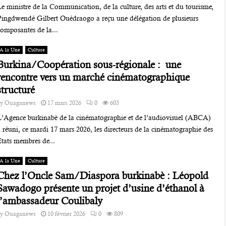
e ministre de la Communication, de la culture, des arts et du tourisme,
Pingdwendé Gilbert Ouédraogo a reçu une délégation de plusieurs
composantes de la...
A la Une
Culture
Burkina/Coopération sous-régionale : une
rencontre vers un marché cinématographique
structuré
by
Ouaganews
17 mars 2026
0
603
L’Agence burkinabè de la cinématographie et de l’audiovisuel (ABCA)
 réuni, ce mardi 17 mars 2026, les directeurs de la cinématographie des
États membres de...
A la Une
Culture
Chez l’Oncle Sam/Diaspora burkinabè : Léopold
Sawadogo présente un projet d’usine d’éthanol à
l’ambassadeur Coulibaly
by
Ouaganews
10 février 2026
0
809