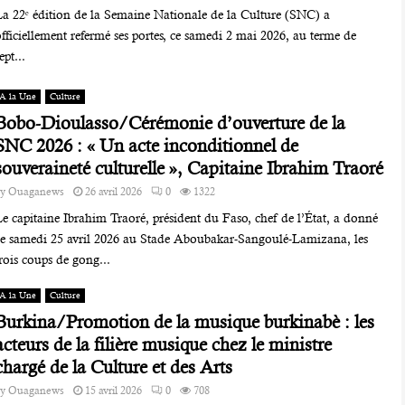
La 22ᵉ édition de la Semaine Nationale de la Culture (SNC) a
fficiellement refermé ses portes, ce samedi 2 mai 2026, au terme de
ept...
A la Une
Culture
Bobo-Dioulasso/Cérémonie d’ouverture de la
SNC 2026 : « Un acte inconditionnel de
souveraineté culturelle », Capitaine Ibrahim Traoré
by
Ouaganews
26 avril 2026
0
1322
e capitaine Ibrahim Traoré, président du Faso, chef de l’État, a donné
ce samedi 25 avril 2026 au Stade Aboubakar-Sangoulé-Lamizana, les
rois coups de gong...
A la Une
Culture
Burkina/Promotion de la musique burkinabè : les
acteurs de la filière musique chez le ministre
chargé de la Culture et des Arts
by
Ouaganews
15 avril 2026
0
708