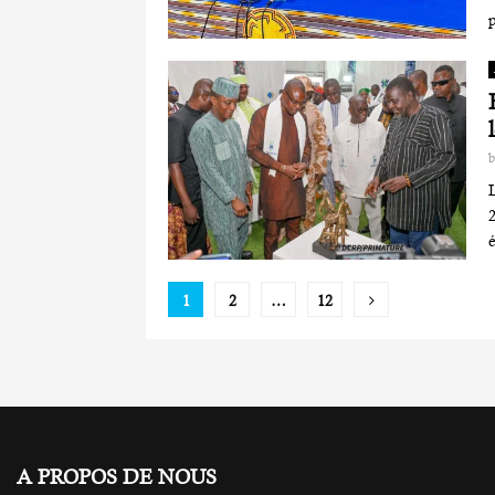
p
2
é
Pagination
1
2
…
12
des
publications
A PROPOS DE NOUS