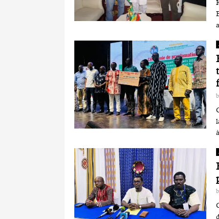
l
à
d