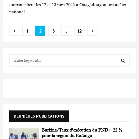
tourisme tient les 12 et 13 juin 2025 à Ouagadougou, un atelier
national...
Pagination
1
2
3
…
12
des
publications
S
e
a
S
r
c
E
h
f
A
o
r
R
DERNIÈRES PUBLICATIONS
:
C
Burkina/Taux d’exécution du PND : 22 %
H
pour la région du Kadiogo