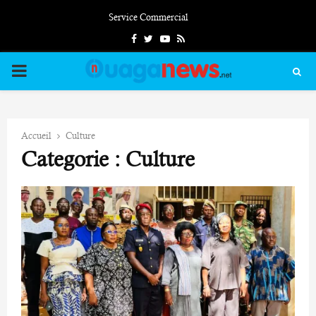
Service Commercial
Facebook
Twitter
Youtube
Rss
PRIMARY
MENU
Accueil
Culture
Categorie : Culture