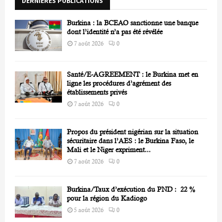
DERNIÈRES PUBLICATIONS
:
C
Burkina : la BCEAO sanctionne une banque
H
dont l’identité n’a pas été révélée
7 août 2026
0
Santé/E-AGREEMENT : le Burkina met en
ligne les procédures d’agrément des
établissements privés
7 août 2026
0
Propos du président nigérian sur la situation
sécuritaire dans l’AES : le Burkina Faso, le
Mali et le Niger expriment...
7 août 2026
0
Burkina/Taux d’exécution du PND : 22 %
pour la région du Kadiogo
5 août 2026
0