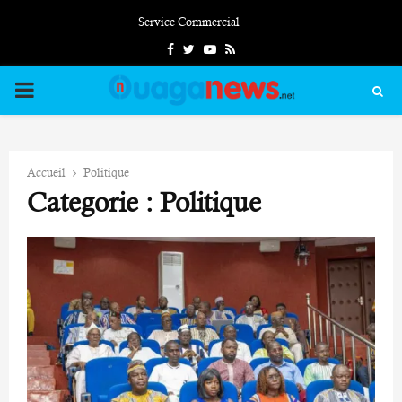
Service Commercial
Facebook
Twitter
Youtube
Rss
PRIMARY
MENU
Accueil
Politique
Categorie : Politique