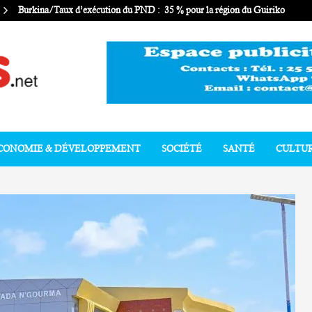
Burkina/Taux d’exécution du PND : 35 % pour la région du Guiriko
CONOMIE & DÉVELOPPEMENT
SOCIÉTÉ
SANTÉ
CULTU