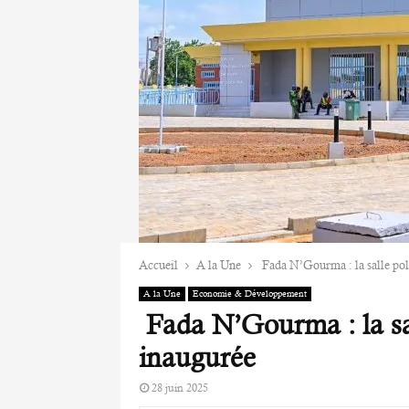
Accueil
A la Une
Fada N’Gourma : la salle pol
A la Une
Economie & Développement
Fada N’Gourma : la sal
inaugurée
28 juin 2025