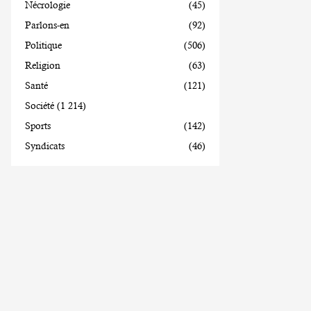
Nécrologie
(45)
Parlons-en
(92)
Politique
(506)
Religion
(63)
Santé
(121)
Société
(1 214)
Sports
(142)
Syndicats
(46)