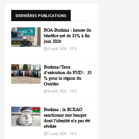
o
r
R
DERNIÈRES PUBLICATIONS
:
C
BOA-Burkina : hausse du
H
bénéfice net de 31% à fin
juin 2026
8 août 2026
0
Burkina/Taux
d’exécution du PND : 35
% pour la région du
Guiriko
8 août 2026
0
Burkina : la BCEAO
sanctionne une banque
dont l’identité n’a pas été
révélée
7 août 2026
0