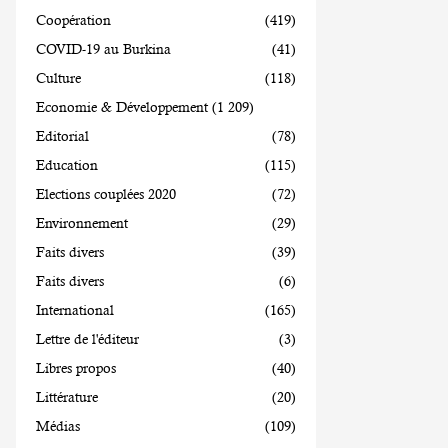
Coopération
(419)
COVID-19 au Burkina
(41)
Culture
(118)
Economie & Développement
(1 209)
Editorial
(78)
Education
(115)
Elections couplées 2020
(72)
Environnement
(29)
Faits divers
(39)
Faits divers
(6)
International
(165)
Lettre de l'éditeur
(3)
Libres propos
(40)
Littérature
(20)
Médias
(109)