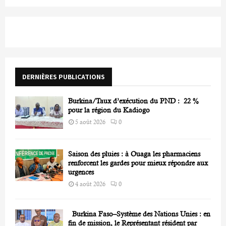
a
S
r
c
E
h
f
A
o
r
R
DERNIÈRES PUBLICATIONS
:
C
Burkina/Taux d’exécution du PND : 22 %
H
pour la région du Kadiogo
5 août 2026
0
Saison des pluies : à Ouaga les pharmaciens
renforcent les gardes pour mieux répondre aux
urgences
4 août 2026
0
Burkina Faso–Système des Nations Unies : en
fin de mission, le Représentant résident par