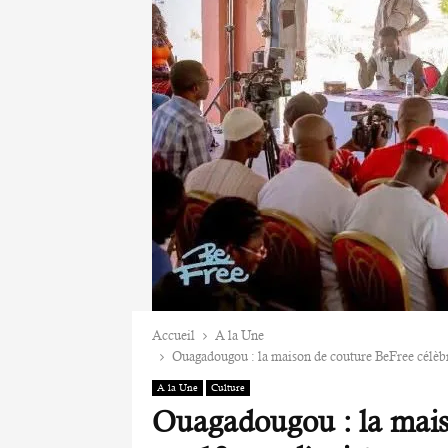
Accueil
A la Une
Ouagadougou : la maison de couture BeFree célèbre
A la Une
Culture
Ouagadougou : la mais