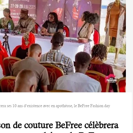
ra ses 10 ans d’existence avec en apothéose, le BeFree Fashion day
on de couture BeFree célèbrera