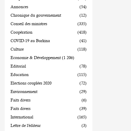
Annonces
(54)
Chronique du gouvernement
(12)
Conseil des ministres
(335)
Coopération
(418)
COVID-19 au Burkina
(41)
Culture
(118)
Economie & Développement
(1 206)
Editorial
(78)
Education
(115)
Elections couplées 2020
(72)
Environnement
(29)
Faits divers
(6)
Faits divers
(39)
International
(165)
Lettre de l'éditeur
(3)