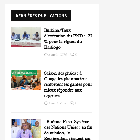
o
r
R
DERNIÈRES PUBLICATIONS
:
C
Burkina/Taux
H
d’exécution du PND : 22
% pour la région du
Kadiogo
5 août 2026
0
Saison des pluies : à
Ouaga les pharmaciens
renforcent les gardes pour
mieux répondre aux
urgences
4 août 2026
0
Burkina Faso–Système
des Nations Unies : en fin
de mission, le
Représentant résident par