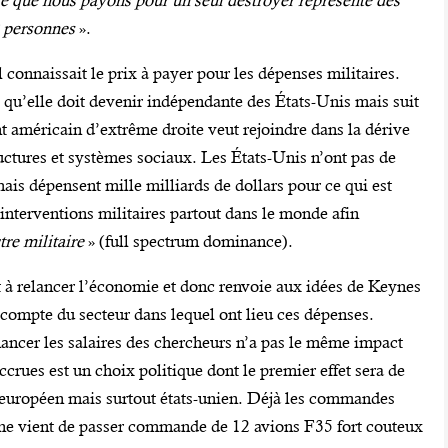
e que nous payons pour un seul destroyer représente des
0 personnes
».
l connaissait le prix à payer pour les dépenses militaires.
 qu’elle doit devenir indépendante des États-Unis mais suit
t américain d’extrême droite veut rejoindre dans la dérive
tructures et systèmes sociaux. Les États-Unis n’ont pas de
ais dépensent mille milliards de dollars pour ce qui est
 interventions militaires partout dans le monde afin
re militaire
» (full spectrum dominance).
t à relancer l’économie et donc renvoie aux idées de Keynes
as compte du secteur dans lequel ont lieu ces dépenses.
nancer les salaires des chercheurs n’a pas le même impact
ccrues est un choix politique dont le premier effet sera de
l européen mais surtout états-unien. Déjà les commandes
gne vient de passer commande de 12 avions F35 fort couteux