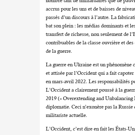
nombre tant de milliardaires que de pauvr
accrus pour les uns et de baisses de nive
passés d’un discours à l’autre. La fabri
bat son plein : les médias dominants et les
transfert de richesse, non seulement de l’
contribuables de la classe ouvrière et des
de la guerre.
La guerre en Ukraine est un phénomène co
et attisée par l’Occident qui a fait capot
en mars-avril 2022. Les responsabilités po
L’Occident a clairement poussé à la guer
2019 (« Overextending and Unbalancing Russ
diplomatie. Ceci n’exonère pas la Russie 
militariste actuelle.
L’Occident, c’est dire en fait les États-U