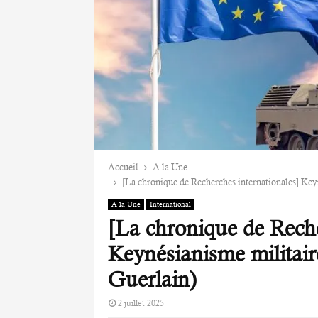
Accueil
A la Une
[La chronique de Recherches internationales] Keyn
A la Une
International
[La chronique de Reche
Keynésianisme militaire
Guerlain)
2 juillet 2025