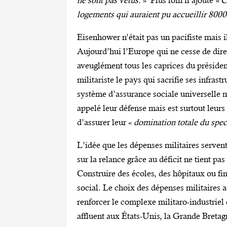
ne sont pas vêtus.
» Plus loin il ajoute
« C
logements qui auraient pu accueillir 800
Eisenhower n’était pas un pacifiste mais i
Aujourd’hui l’Europe qui ne cesse de dire
aveuglément tous les caprices du présiden
militariste le pays qui sacrifie ses infras
système d’assurance sociale universelle m
appelé leur défense mais est surtout leurs
d’assurer leur «
domination totale du spect
L’idée que les dépenses militaires serven
sur la relance grâce au déficit ne tient p
Construire des écoles, des hôpitaux ou fi
social. Le choix des dépenses militaires a
renforcer le complexe militaro-industrie
affluent aux États-Unis, la Grande Breta