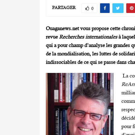
PARTAGER
0
Ouaganews.net vous propose cette chroniq
revue
Recherches internationales
à laquel
qui a pour champ d’analyse les grandes q
de la mondialisation, les luttes de solidar
indissociables de ce qui se passe dans ch
La co
ReArm
millia
commis
respec
décidé
pour f
d’avoi