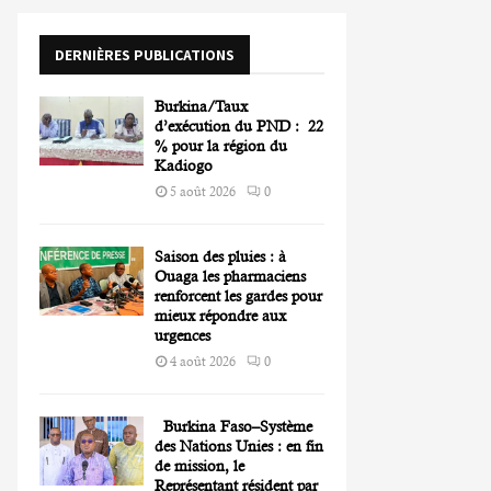
o
r
R
DERNIÈRES PUBLICATIONS
:
C
Burkina/Taux
H
d’exécution du PND : 22
% pour la région du
Kadiogo
5 août 2026
0
Saison des pluies : à
Ouaga les pharmaciens
renforcent les gardes pour
mieux répondre aux
urgences
4 août 2026
0
Burkina Faso–Système
des Nations Unies : en fin
de mission, le
Représentant résident par