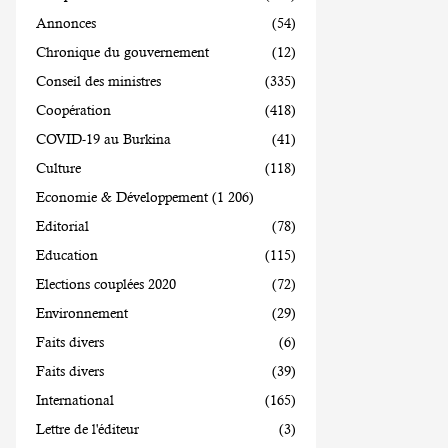
Annonces
(54)
Chronique du gouvernement
(12)
Conseil des ministres
(335)
Coopération
(418)
COVID-19 au Burkina
(41)
Culture
(118)
Economie & Développement
(1 206)
Editorial
(78)
Education
(115)
Elections couplées 2020
(72)
Environnement
(29)
Faits divers
(6)
Faits divers
(39)
International
(165)
Lettre de l'éditeur
(3)