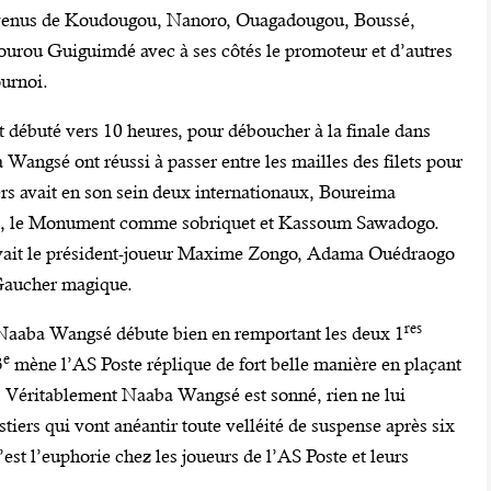
s venus de Koudougou, Nanoro, Ouagadougou, Boussé,
urou Guiguimdé avec à ses côtés le promoteur et d’autres
ournoi.
t débuté vers 10 heures, pour déboucher à la finale dans
Wangsé ont réussi à passer entre les mailles des filets pour
iers avait en son sein deux internationaux, Boureima
é, le Monument comme sobriquet et Kassoum Sawadogo.
vait le président-joueur Maxime Zongo, Adama Ouédraogo
e Gaucher magique.
res
ub Naaba Wangsé débute bien en remportant les deux 1
e
3
mène l’AS Poste réplique de fort belle manière en plaçant
. Véritablement Naaba Wangsé est sonné, rien ne lui
stiers qui vont anéantir toute velléité de suspense après six
est l’euphorie chez les joueurs de l’AS Poste et leurs