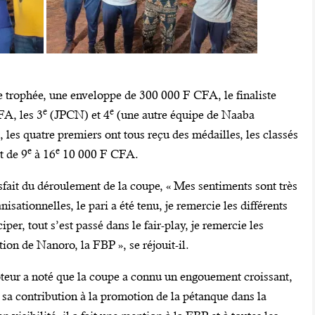
 le trophée, une enveloppe de 300 000 F CFA, le finaliste
e
e
FA, les 3
(JPCN) et 4
(une autre équipe de Naaba
es quatre premiers ont tous reçu des médailles, les classés
e
e
t de 9
à 16
10 000 F CFA.
isfait du déroulement de la coupe, « Mes sentiments sont très
isationnelles, le pari a été tenu, je remercie les différents
per, tout s’est passé dans le fair-play, je remercie les
tion de Nanoro, la FBP », se réjouit-il.
moteur a noté que la coupe a connu un engouement croissant,
i sa contribution à la promotion de la pétanque dans la