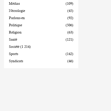
Médias
(109)
Nécrologie
(45)
Parlons-en
(92)
Politique
(506)
Religion
(63)
Santé
(121)
Société
(1 214)
Sports
(142)
Syndicats
(46)