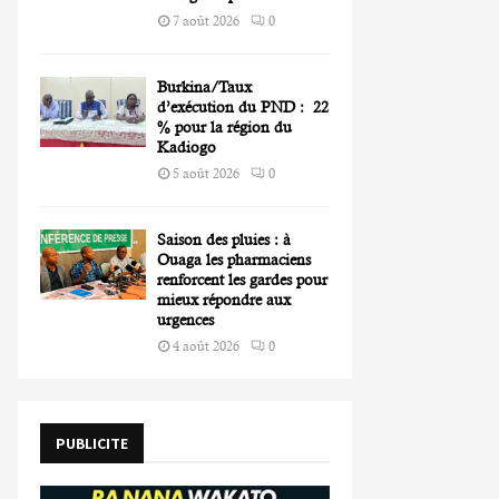
7 août 2026
0
Burkina/Taux
d’exécution du PND : 22
% pour la région du
Kadiogo
5 août 2026
0
Saison des pluies : à
Ouaga les pharmaciens
renforcent les gardes pour
mieux répondre aux
urgences
4 août 2026
0
PUBLICITE