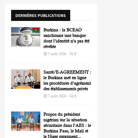
o
r
R
DERNIÈRES PUBLICATIONS
:
C
Burkina : la BCEAO
H
sanctionne une banque
dont l’identité n’a pas été
révélée
7 août 2026
0
Santé/E-AGREEMENT :
le Burkina met en ligne
les procédures d’agrément
des établissements privés
7 août 2026
0
Propos du président
nigérian sur la situation
sécuritaire dans l’AES : le
Burkina Faso, le Mali et
le Niger expriment...