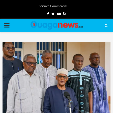
Service Commercial
Facebook
Twitter
Youtube
Rss
PRIMARY
MENU