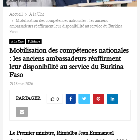
Accueil
A la Une
Mobilisation des compétences nationales : les anciens
ambassadeurs réaffirment leur disponibilité au service du Burkina
Faso
A la Une
Politique
Mobilisation des compétences nationales
: les anciens ambassadeurs réaffirment
leur disponibilité au service du Burkina
Faso
18 mai 2026
PARTAGER
0
Le Premier ministre, Rimtalba Jean Emmanuel