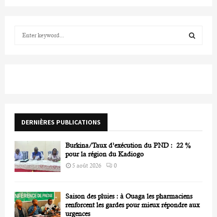
S
e
a
S
r
c
E
h
f
A
o
r
R
DERNIÈRES PUBLICATIONS
:
C
Burkina/Taux d’exécution du PND : 22 %
H
pour la région du Kadiogo
5 août 2026
0
Saison des pluies : à Ouaga les pharmaciens
renforcent les gardes pour mieux répondre aux
urgences