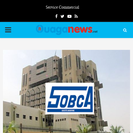
Service Commercial
Facebook
Twitter
Youtube
Rss
PRIMARY
MENU