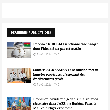
r
c
E
h
f
A
o
r
R
DERNIÈRES PUBLICATIONS
:
C
Burkina : la BCEAO sanctionne une banque
H
dont l’identité n’a pas été révélée
7 août 2026
0
Santé/E-AGREEMENT : le Burkina met en
ligne les procédures d’agrément des
établissements privés
7 août 2026
0
Propos du président nigérian sur la situation
sécuritaire dans l’AES : le Burkina Faso, le
Mali et le Niger expriment...