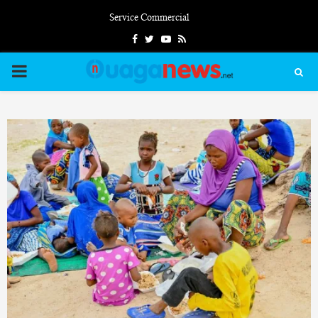
Service Commercial
Facebook
Twitter
Youtube
Rss
PRIMARY
MENU