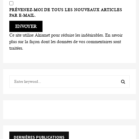
PRÉVENEZ-MOI DE TOUS LES NOUVEAUX ARTICLES
PAR E-MAIL.
Ce site utilise Akismet pour réduire les indésirables.
En savoir
plus sur la façon dont les données de vos commentaires sont
traitées
.
S
e
a
S
r
c
E
h
f
A
o
r
R
DERNIÈRES PUBLICATIONS
: