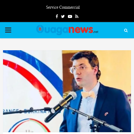
Service Commercial
Facebook
Twitter
Youtube
Rss
PRIMARY
MENU