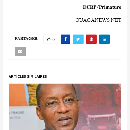
‎‎𝐃𝐂𝐑𝐏/𝐏𝐫𝐢𝐦𝐚𝐭𝐮𝐫𝐞
OUAGANEWS.NET
PARTAGER
0
ARTICLES SIMILAIRES