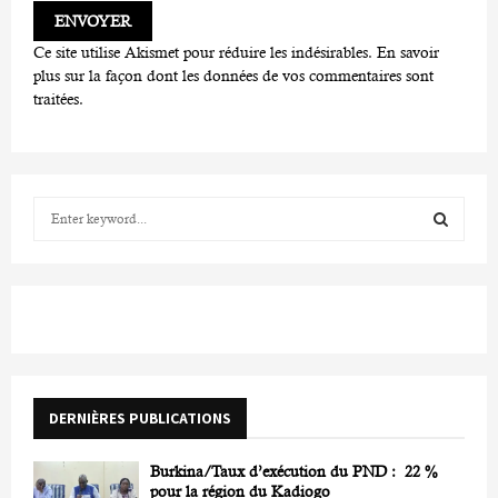
Ce site utilise Akismet pour réduire les indésirables.
En savoir
plus sur la façon dont les données de vos commentaires sont
traitées
.
S
e
a
S
r
c
E
h
f
A
o
r
R
DERNIÈRES PUBLICATIONS
:
C
Burkina/Taux d’exécution du PND : 22 %
H
pour la région du Kadiogo