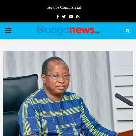
Service Commercial
Facebook
Twitter
Youtube
Rss
PRIMARY
MENU