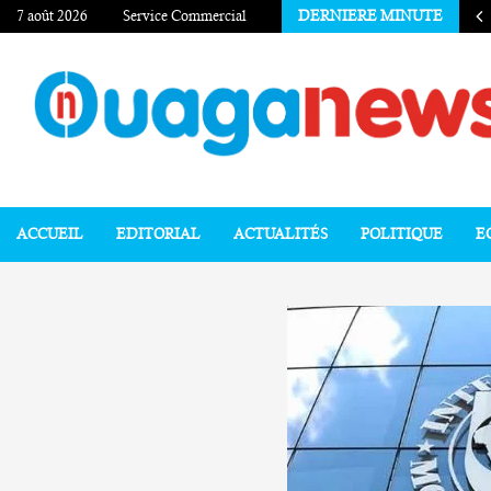
7 août 2026
Service Commercial
DERNIERE MINUTE
ACCUEIL
EDITORIAL
ACTUALITÉS
POLITIQUE
E