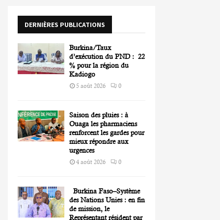
o
r
R
DERNIÈRES PUBLICATIONS
:
C
Burkina/Taux
H
d’exécution du PND : 22
% pour la région du
Kadiogo
5 août 2026
0
Saison des pluies : à
Ouaga les pharmaciens
renforcent les gardes pour
mieux répondre aux
urgences
4 août 2026
0
Burkina Faso–Système
des Nations Unies : en fin
de mission, le
Représentant résident par