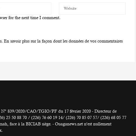
wser for the next time I comment.
es.
En savoir plus sur la façon dont les données de vos commentaires
° 839/2020/CAO/TGIO/PF du 17 février 2020 - Directeur de
 50 88 70 / (226) 76 60 19 14/ (226) 70 85 07 57/ (226) 68 05 77
h, face à la BICIAB siège. - Ouaganews.net n’est nullement
x.