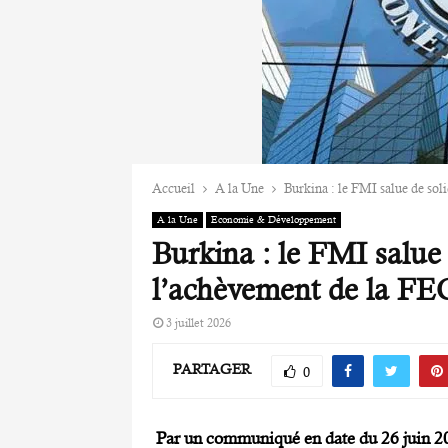
Accueil
A la Une
Burkina : le FMI salue de so
A la Une
Economie & Développement
Burkina : le FMI salue
l’achèvement de la FE
3 juillet 2026
PARTAGER
0
Par un communiqué en date du 26 juin 20