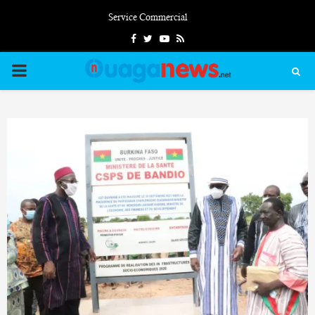
Service Commercial
Facebook
Twitter
Youtube
Rss
PRIMARY
MENU