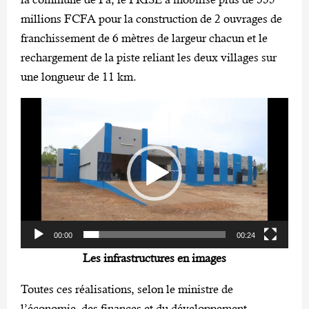
millions FCFA pour la construction de 2 ouvrages de
franchissement de 6 mètres de largeur chacun et le
rechargement de la piste reliant les deux villages sur
une longueur de 11 km.
L
e
c
t
e
u
r
00:00
00:24
v
Les infrastructures en images
i
d
Toutes ces réalisations, selon le ministre de
é
l’économie, des finances et du développement,