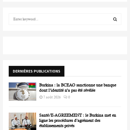
S
e
a
S
r
c
E
h
f
A
o
r
R
DERNIÈRES PUBLICATIONS
:
C
Burkina : la BCEAO sanctionne une banque
H
dont l’identité n’a pas été révélée
7 août 2026
0
Santé/E-AGREEMENT : le Burkina met en
ligne les procédures d’agrément des
établissements privés