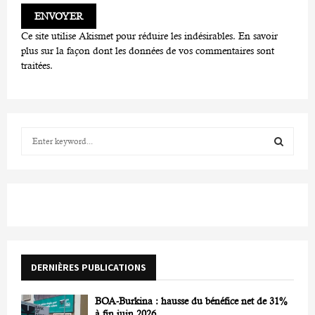
Ce site utilise Akismet pour réduire les indésirables.
En savoir
plus sur la façon dont les données de vos commentaires sont
traitées
.
S
e
a
S
r
c
E
h
f
A
o
r
R
DERNIÈRES PUBLICATIONS
:
C
BOA-Burkina : hausse du bénéfice net de 31%
H
à fin juin 2026