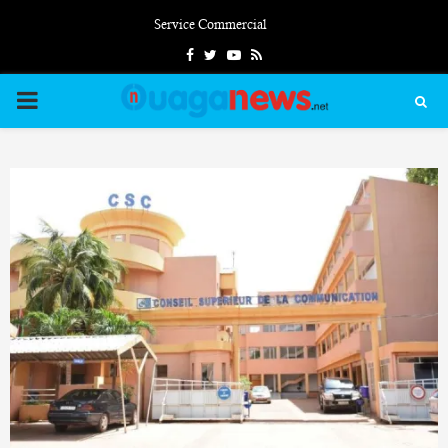
Service Commercial
Facebook
Twitter
Youtube
Rss
PRIMARY
MENU