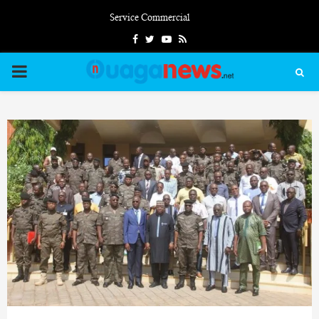
Service Commercial
Facebook
Twitter
Youtube
Rss
PRIMARY
MENU