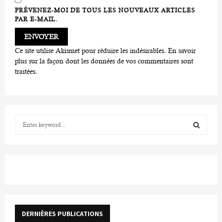
PRÉVENEZ-MOI DE TOUS LES NOUVEAUX ARTICLES
PAR E-MAIL.
Ce site utilise Akismet pour réduire les indésirables.
En savoir
plus sur la façon dont les données de vos commentaires sont
traitées
.
S
e
a
S
r
c
E
h
f
A
o
r
R
DERNIÈRES PUBLICATIONS
: