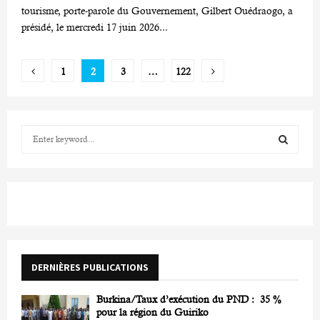
tourisme, porte-parole du Gouvernement, Gilbert Ouédraogo, a
présidé, le mercredi 17 juin 2026...
Pagination
1
2
3
…
122
des
publications
S
e
a
S
r
c
E
h
f
A
o
r
R
DERNIÈRES PUBLICATIONS
:
C
Burkina/Taux d’exécution du PND : 35 %
H
pour la région du Guiriko