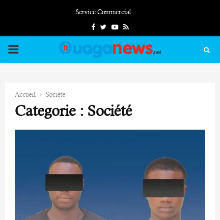
Service Commercial
Facebook
Twitter
Youtube
Rss
PRIMARY
MENU
Accueil
Société
Categorie : Société