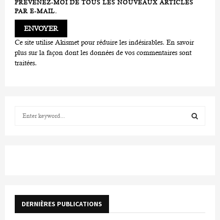
PRÉVENEZ-MOI DE TOUS LES NOUVEAUX ARTICLES
PAR E-MAIL.
Ce site utilise Akismet pour réduire les indésirables.
En savoir
plus sur la façon dont les données de vos commentaires sont
traitées
.
S
e
a
S
r
c
E
h
f
A
o
r
R
DERNIÈRES PUBLICATIONS
:
C