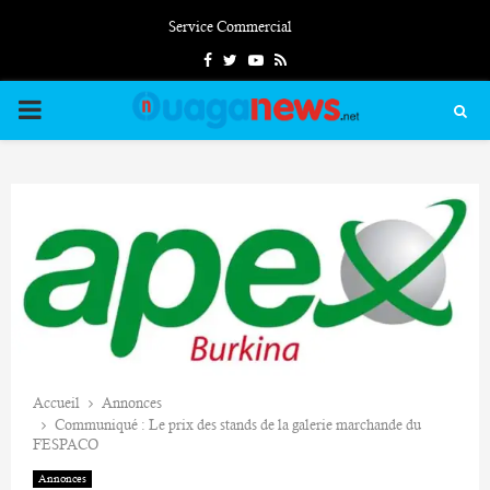
Service Commercial
Facebook
Twitter
Youtube
Rss
PRIMARY
MENU
Accueil
Annonces
Communiqué : Le prix des stands de la galerie marchande du
FESPACO
Annonces