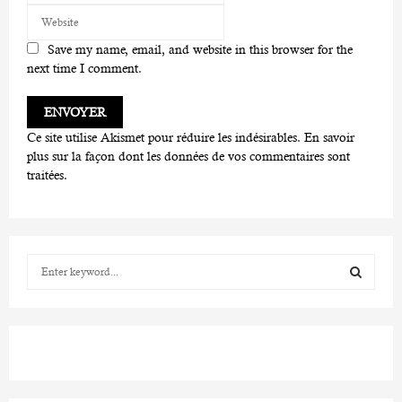
Save my name, email, and website in this browser for the
next time I comment.
Ce site utilise Akismet pour réduire les indésirables.
En savoir
plus sur la façon dont les données de vos commentaires sont
traitées
.
S
e
a
S
r
c
E
h
f
A
o