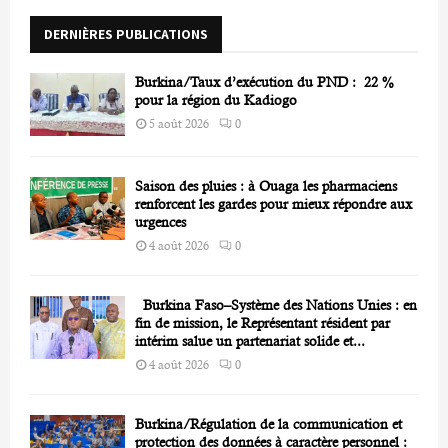
r
R
DERNIÈRES PUBLICATIONS
:
C
Burkina/Taux d’exécution du PND : 22 %
H
pour la région du Kadiogo
5 août 2026
0
Saison des pluies : à Ouaga les pharmaciens
renforcent les gardes pour mieux répondre aux
urgences
4 août 2026
0
Burkina Faso–Système des Nations Unies : en
fin de mission, le Représentant résident par
intérim salue un partenariat solide et...
4 août 2026
0
Burkina/Régulation de la communication et
protection des données à caractère personnel :