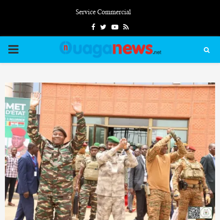
Service Commercial
Facebook
Twitter
Youtube
Rss
PRIMARY
MENU