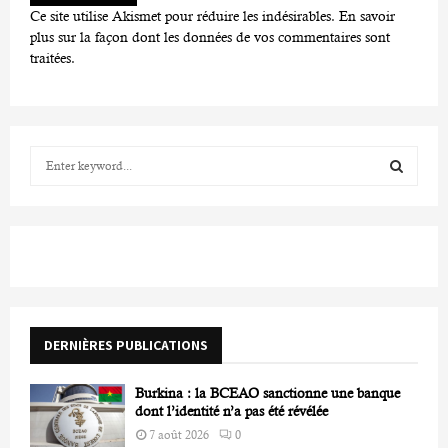
Ce site utilise Akismet pour réduire les indésirables.
En savoir
plus sur la façon dont les données de vos commentaires sont
traitées
.
S
e
a
S
r
c
E
h
f
A
o
r
R
DERNIÈRES PUBLICATIONS
:
C
Burkina : la BCEAO sanctionne une banque
H
dont l’identité n’a pas été révélée
7 août 2026
0