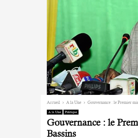
Accueil
A la Une
Gouvernance : le Premier min
A la Une
Politique
Gouvernance : le Premi
Bassins