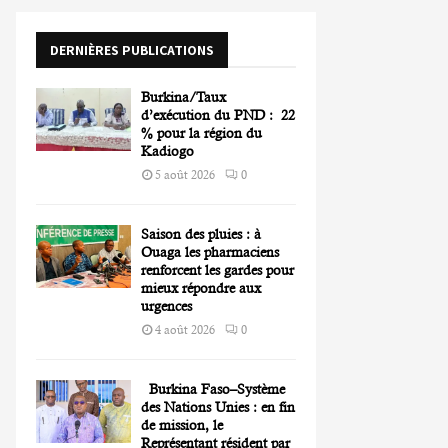
o
r
R
DERNIÈRES PUBLICATIONS
:
C
Burkina/Taux
H
d’exécution du PND : 22
% pour la région du
Kadiogo
5 août 2026
0
Saison des pluies : à
Ouaga les pharmaciens
renforcent les gardes pour
mieux répondre aux
urgences
4 août 2026
0
Burkina Faso–Système
des Nations Unies : en fin
de mission, le
Représentant résident par