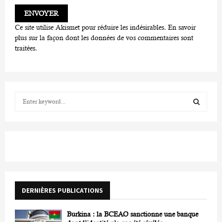
Ce site utilise Akismet pour réduire les indésirables.
En savoir
plus sur la façon dont les données de vos commentaires sont
traitées
.
S
e
a
S
r
c
E
h
f
A
o
r
R
DERNIÈRES PUBLICATIONS
:
C
Burkina : la BCEAO sanctionne une banque
H