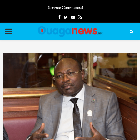
Service Commercial
Facebook
Twitter
Youtube
Rss
PRIMARY
MENU