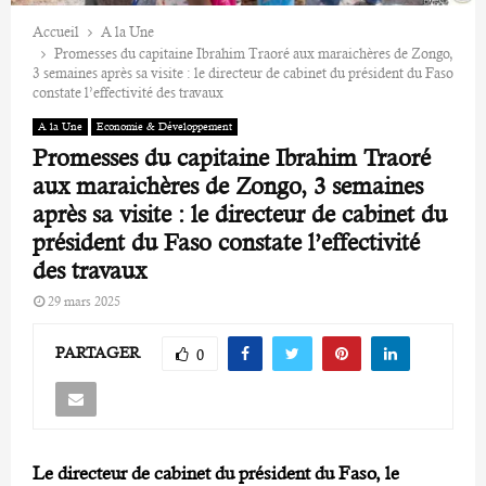
Accueil
A la Une
Promesses du capitaine Ibrahim Traoré aux maraichères de Zongo,
3 semaines après sa visite : le directeur de cabinet du président du Faso
constate l’effectivité des travaux
A la Une
Economie & Développement
Promesses du capitaine Ibrahim Traoré
aux maraichères de Zongo, 3 semaines
après sa visite : le directeur de cabinet du
président du Faso constate l’effectivité
des travaux
29 mars 2025
PARTAGER
0
Le directeur de cabinet du président du Faso, le