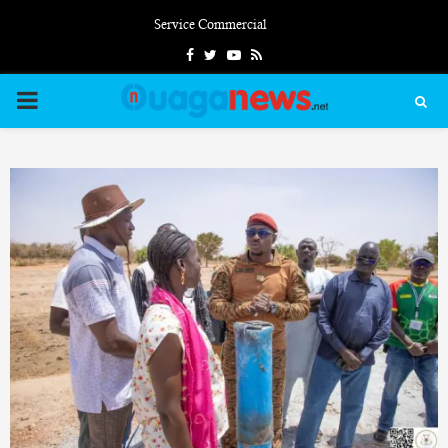
Service Commercial
Facebook
Twitter
Youtube
Rss
PRIMARY
MENU