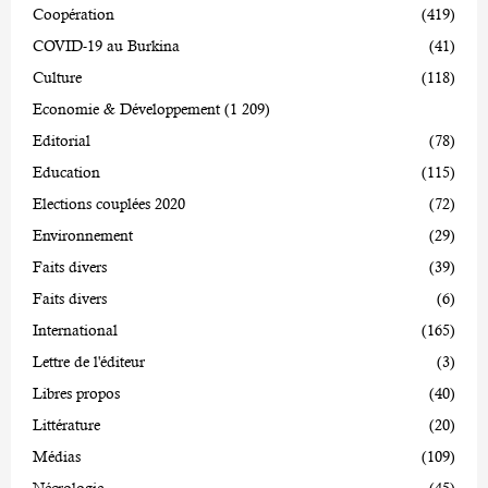
Coopération
(419)
COVID-19 au Burkina
(41)
Culture
(118)
Economie & Développement
(1 209)
Editorial
(78)
Education
(115)
Elections couplées 2020
(72)
Environnement
(29)
Faits divers
(39)
Faits divers
(6)
International
(165)
Lettre de l'éditeur
(3)
Libres propos
(40)
Littérature
(20)
Médias
(109)
Nécrologie
(45)