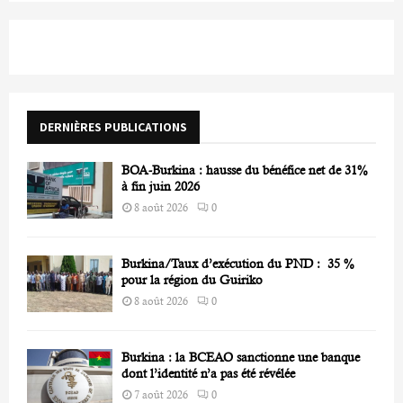
S
r
c
E
h
f
A
o
r
R
DERNIÈRES PUBLICATIONS
:
C
BOA-Burkina : hausse du bénéfice net de 31%
H
à fin juin 2026
8 août 2026
0
Burkina/Taux d’exécution du PND : 35 %
pour la région du Guiriko
8 août 2026
0
Burkina : la BCEAO sanctionne une banque
dont l’identité n’a pas été révélée
7 août 2026
0