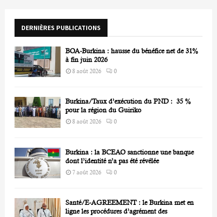
o
r
R
DERNIÈRES PUBLICATIONS
:
C
BOA-Burkina : hausse du bénéfice net de 31%
H
à fin juin 2026
8 août 2026
0
Burkina/Taux d’exécution du PND : 35 %
pour la région du Guiriko
8 août 2026
0
Burkina : la BCEAO sanctionne une banque
dont l’identité n’a pas été révélée
7 août 2026
0
Santé/E-AGREEMENT : le Burkina met en
ligne les procédures d’agrément des