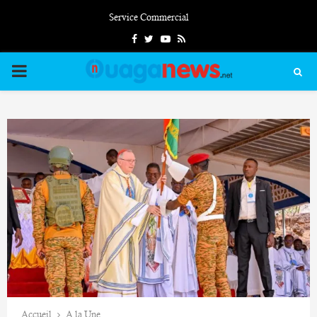
Service Commercial
Facebook
Twitter
Youtube
Rss
PRIMARY
MENU
Accueil
A la Une