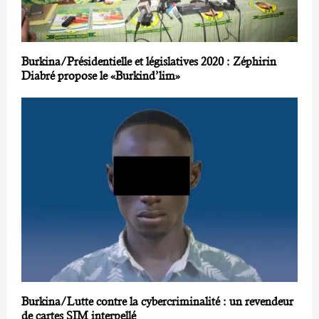
Burkina/Présidentielle et législatives 2020 : Zéphirin
Diabré propose le «Burkind’lim»
Burkina/Lutte contre la cybercriminalité : un revendeur
de cartes SIM interpellé