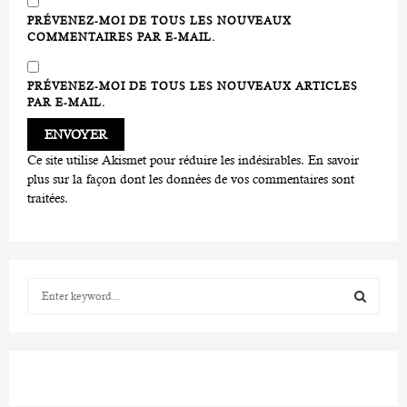
PRÉVENEZ-MOI DE TOUS LES NOUVEAUX
COMMENTAIRES PAR E-MAIL.
PRÉVENEZ-MOI DE TOUS LES NOUVEAUX ARTICLES
PAR E-MAIL.
Ce site utilise Akismet pour réduire les indésirables.
En savoir
plus sur la façon dont les données de vos commentaires sont
traitées
.
S
e
a
S
r
c
E
h
f
A