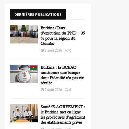
o
r
R
DERNIÈRES PUBLICATIONS
:
C
Burkina/Taux
H
d’exécution du PND : 35
% pour la région du
Guiriko
8 août 2026
0
Burkina : la BCEAO
sanctionne une banque
dont l’identité n’a pas été
révélée
7 août 2026
0
Santé/E-AGREEMENT :
le Burkina met en ligne
les procédures d’agrément
des établissements privés