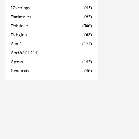
Nécrologie
(45)
Parlons-en
(92)
Politique
(506)
Religion
(63)
Santé
(121)
Société
(1 214)
Sports
(142)
Syndicats
(46)