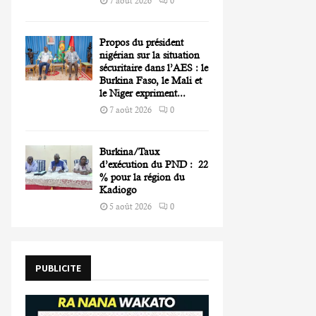
7 août 2026
0
Propos du président
nigérian sur la situation
sécuritaire dans l’AES : le
Burkina Faso, le Mali et
le Niger expriment...
7 août 2026
0
Burkina/Taux
d’exécution du PND : 22
% pour la région du
Kadiogo
5 août 2026
0
PUBLICITE