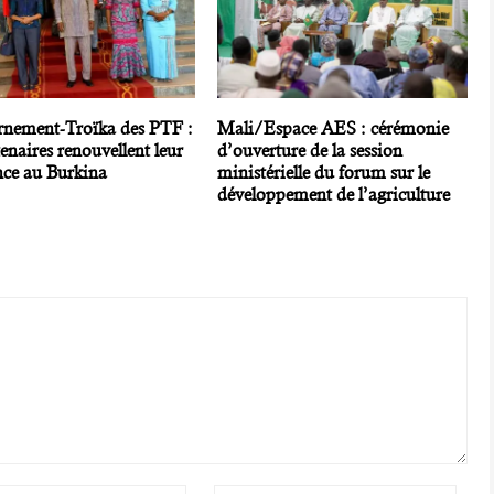
nement-Troïka des PTF :
Mali/Espace AES : cérémonie
tenaires renouvellent leur
d’ouverture de la session
nce au Burkina
ministérielle du forum sur le
développement de l’agriculture