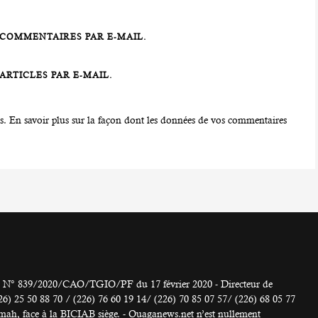
COMMENTAIRES PAR E-MAIL.
RTICLES PAR E-MAIL.
es.
En savoir plus sur la façon dont les données de vos commentaires
° 839/2020/CAO/TGIO/PF du 17 février 2020 - Directeur de
 50 88 70 / (226) 76 60 19 14/ (226) 70 85 07 57/ (226) 68 05 77
h, face à la BICIAB siège. - Ouaganews.net n’est nullement