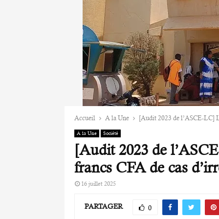
Accueil
A la Une
[Audit 2023 de l’ASCE-LC] LO
A la Une
Société
[Audit 2023 de l’ASCE
francs CFA de cas d’irr
16 juillet 2025
PARTAGER
0