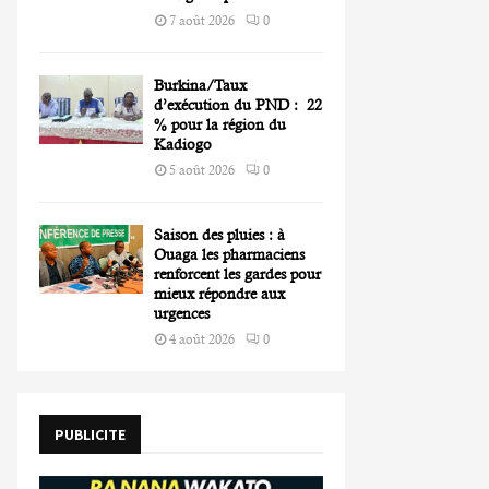
7 août 2026
0
Burkina/Taux
d’exécution du PND : 22
% pour la région du
Kadiogo
5 août 2026
0
Saison des pluies : à
Ouaga les pharmaciens
renforcent les gardes pour
mieux répondre aux
urgences
4 août 2026
0
PUBLICITE