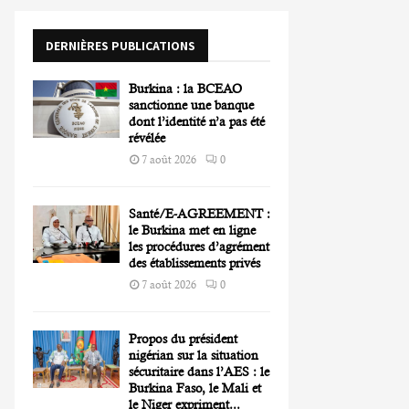
o
r
R
DERNIÈRES PUBLICATIONS
:
C
Burkina : la BCEAO
H
sanctionne une banque
dont l’identité n’a pas été
révélée
7 août 2026
0
Santé/E-AGREEMENT :
le Burkina met en ligne
les procédures d’agrément
des établissements privés
7 août 2026
0
Propos du président
nigérian sur la situation
sécuritaire dans l’AES : le
Burkina Faso, le Mali et
le Niger expriment...