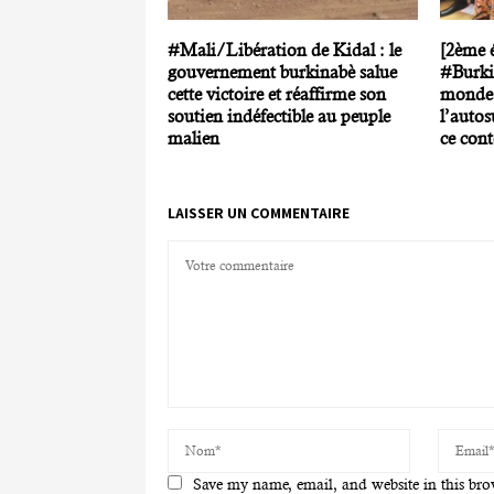
#Mali/Libération de Kidal : le
[2ème 
gouvernement burkinabè salue
#Burki
cette victoire et réaffirme son
monde r
soutien indéfectible au peuple
l’autos
malien
ce cont
LAISSER UN COMMENTAIRE
Save my name, email, and website in this bro