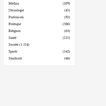
Médias
(109)
Nécrologie
(45)
Parlons-en
(92)
Politique
(506)
Religion
(63)
Santé
(121)
Société
(1 214)
Sports
(142)
Syndicats
(46)