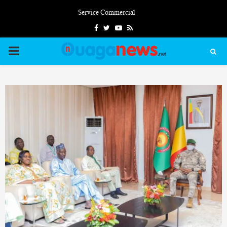
Service Commercial
Facebook
Twitter
Youtube
Rss
PRIMARY
MENU