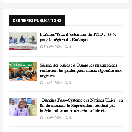
f
A
o
r
R
DERNIÈRES PUBLICATIONS
:
C
Burkina/Taux d’exécution du PND : 22 %
H
pour la région du Kadiogo
5 août 2026
0
Saison des pluies : à Ouaga les pharmaciens
renforcent les gardes pour mieux répondre aux
urgences
4 août 2026
0
Burkina Faso–Système des Nations Unies : en
fin de mission, le Représentant résident par
intérim salue un partenariat solide et...
4 août 2026
0