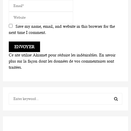
Save my name, email, and website in this browser for the
next time I comment.
Ce site utilise Akismet pour réduire les indésirables.
En savoir
plus sur la façon dont les données de vos commentaires sont
traitées
.
S
e
a
S
r
c
E
h