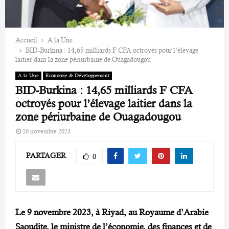
Accueil
A la Une
BID-Burkina : 14,65 milliards F CFA octroyés pour l’élevage
laitier dans la zone périurbaine de Ouagadougou
A la Une
Economie & Développement
BID-Burkina : 14,65 milliards F CFA
octroyés pour l’élevage laitier dans la
zone périurbaine de Ouagadougou
10 novembre 2023
PARTAGER
0
Le 9 novembre 2023, à Riyad, au Royaume d’Arabie
Saoudite, le ministre de l’économie, des finances et de