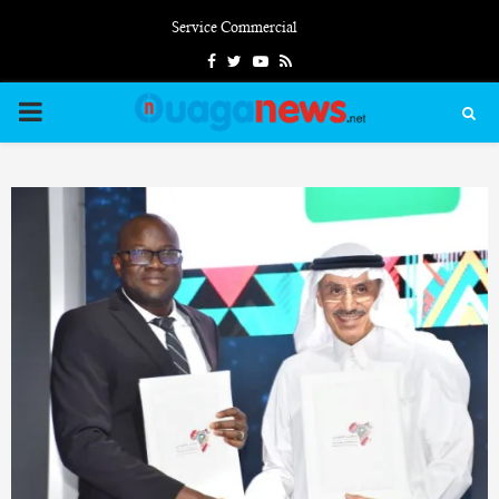
Service Commercial
Facebook
Twitter
Youtube
Rss
PRIMARY
MENU