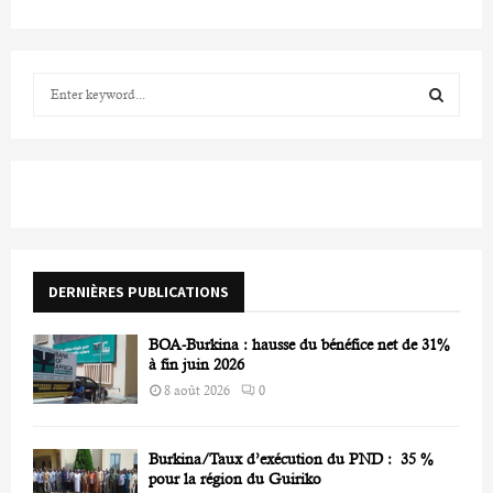
S
e
a
S
r
c
E
h
f
A
o
r
R
DERNIÈRES PUBLICATIONS
:
C
BOA-Burkina : hausse du bénéfice net de 31%
H
à fin juin 2026
8 août 2026
0
Burkina/Taux d’exécution du PND : 35 %
pour la région du Guiriko