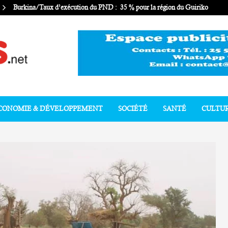
Burkina/Taux d’exécution du PND : 35 % pour la région du Guiriko
CONOMIE & DÉVELOPPEMENT
SOCIÉTÉ
SANTÉ
CULTU