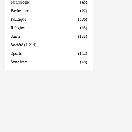
Nécrologie
(45)
Parlons-en
(92)
Politique
(506)
Religion
(63)
Santé
(121)
Société
(1 214)
Sports
(142)
Syndicats
(46)