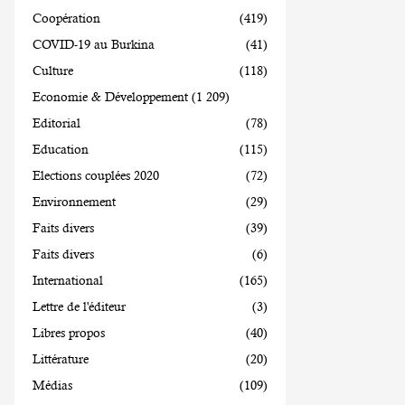
Coopération
(419)
COVID-19 au Burkina
(41)
Culture
(118)
Economie & Développement
(1 209)
Editorial
(78)
Education
(115)
Elections couplées 2020
(72)
Environnement
(29)
Faits divers
(39)
Faits divers
(6)
International
(165)
Lettre de l'éditeur
(3)
Libres propos
(40)
Littérature
(20)
Médias
(109)