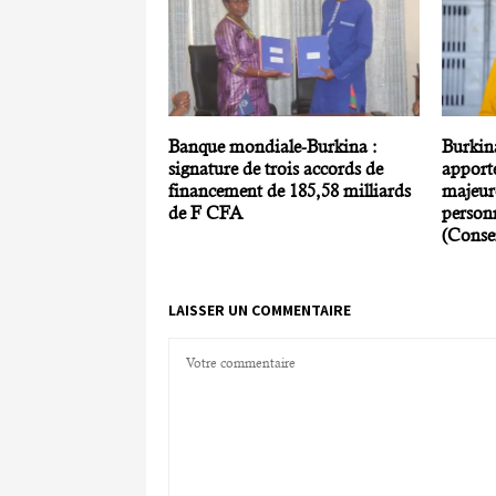
Banque mondiale-Burkina :
Burkin
signature de trois accords de
apport
financement de 185,58 milliards
majeure
de F CFA
personn
(Consei
LAISSER UN COMMENTAIRE