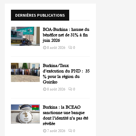
o
r
R
DERNIÈRES PUBLICATIONS
:
C
BOA-Burkina : hausse du
H
bénéfice net de 31% à fin
juin 2026
8 août 2026
0
Burkina/Taux
d’exécution du PND : 35
% pour la région du
Guiriko
8 août 2026
0
Burkina : la BCEAO
sanctionne une banque
dont l’identité n’a pas été
révélée
7 août 2026
0