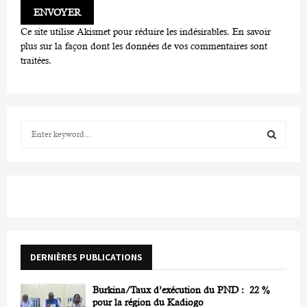
Ce site utilise Akismet pour réduire les indésirables.
En savoir
plus sur la façon dont les données de vos commentaires sont
traitées
.
S
e
a
S
r
c
E
h
f
A
o
r
R
DERNIÈRES PUBLICATIONS
:
C
Burkina/Taux d’exécution du PND : 22 %
H
pour la région du Kadiogo