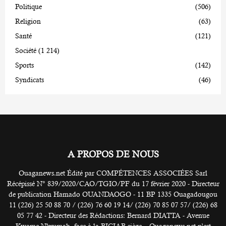
Politique
(506)
Religion
(63)
Santé
(121)
Société
(1 214)
Sports
(142)
Syndicats
(46)
A PROPOS DE NOUS
Ouaganews.net Édité par COMPÉTENCES ASSOCIÉES Sarl
Récépissé N° 839/2020/CAO/TGIO/PF du 17 février 2020 - Directeur
de publication Hamado OUANDAOGO - 11 BP 1335 Ouagadougou
11 (226) 25 50 88 70 / (226) 76 60 19 14/ (226) 70 85 07 57/ (226) 68
05 77 42 - Directeur des Rédactions: Bernard DIATTA - Avenue
Kwame Nkrumah, face à la BICIAB siège. - Ouaganews.net n’est