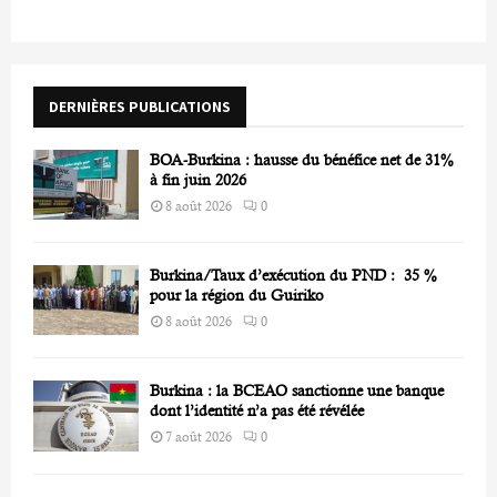
h
f
A
o
r
R
DERNIÈRES PUBLICATIONS
:
C
BOA-Burkina : hausse du bénéfice net de 31%
H
à fin juin 2026
8 août 2026
0
Burkina/Taux d’exécution du PND : 35 %
pour la région du Guiriko
8 août 2026
0
Burkina : la BCEAO sanctionne une banque
dont l’identité n’a pas été révélée
7 août 2026
0