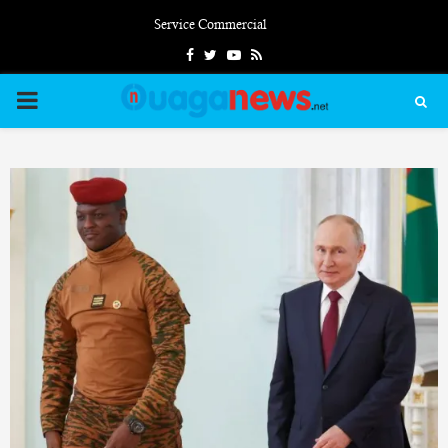
Service Commercial
Facebook
Twitter
Youtube
Rss
PRIMARY
MENU