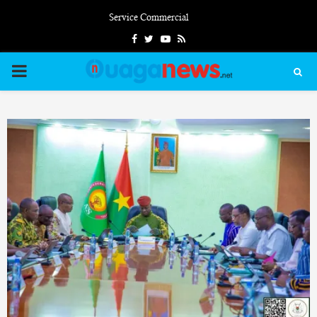
Service Commercial
Facebook
Twitter
Youtube
Rss
PRIMARY
MENU