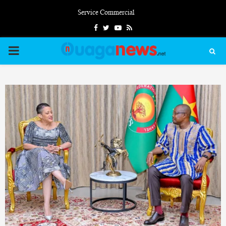
Service Commercial
Facebook
Twitter
Youtube
Rss
PRIMARY
MENU