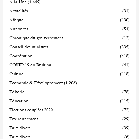
A la Une
(4 665)
Actualités
(31)
Afrique
(130)
Annonces
(54)
Chronique du gouvernement
(12)
Conseil des ministres
(335)
Coopération
(418)
COVID-19 au Burkina
(41)
Culture
(118)
Economie & Développement
(1 206)
Editorial
(78)
Education
(115)
Elections couplées 2020
(72)
Environnement
(29)
Faits divers
(39)
Faits divers
(6)