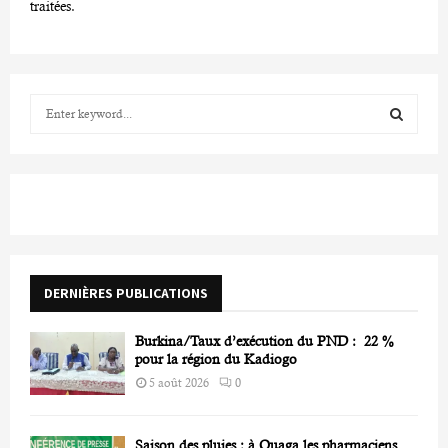
traitées
.
S
e
a
S
r
c
E
h
f
A
o
r
R
DERNIÈRES PUBLICATIONS
:
C
Burkina/Taux d’exécution du PND : 22 %
H
pour la région du Kadiogo
5 août 2026
0
Saison des pluies : à Ouaga les pharmaciens