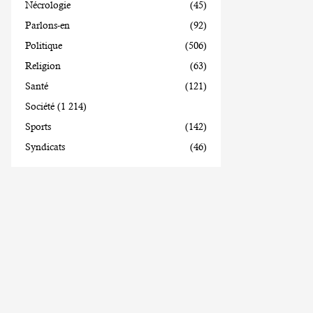
Nécrologie
(45)
Parlons-en
(92)
Politique
(506)
Religion
(63)
Santé
(121)
Société
(1 214)
Sports
(142)
Syndicats
(46)