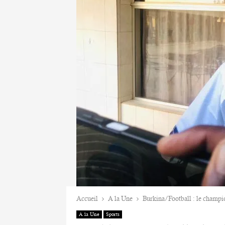
Accueil
A la Une
Burkina/Football : le champi
A la Une
Sports