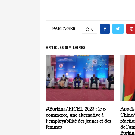
PARTAGER
0
ARTICLES SIMILAIRES
#Burkina/FICEL 2023 : le e-
Appels 
commerce, une alternative à
Chine/
l’employabilité des jeunes et des
réactio
femmes
de l’a
Burkin