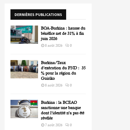
o
r
R
DERNIÈRES PUBLICATIONS
:
C
BOA-Burkina : hausse du
H
bénéfice net de 31% à fin
juin 2026
8 août 2026
0
Burkina/Taux
d’exécution du PND : 35
% pour la région du
Guiriko
8 août 2026
0
Burkina : la BCEAO
sanctionne une banque
dont l’identité n’a pas été
révélée
7 août 2026
0