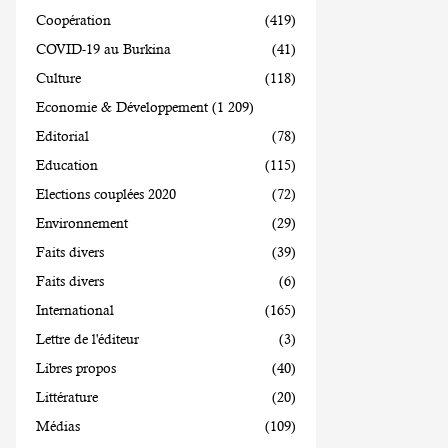
Coopération
(419)
COVID-19 au Burkina
(41)
Culture
(118)
Economie & Développement
(1 209)
Editorial
(78)
Education
(115)
Elections couplées 2020
(72)
Environnement
(29)
Faits divers
(39)
Faits divers
(6)
International
(165)
Lettre de l'éditeur
(3)
Libres propos
(40)
Littérature
(20)
Médias
(109)