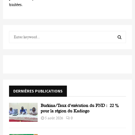
traitées
.
S
e
a
S
r
c
E
h
f
A
o
r
R
DERNIÈRES PUBLICATIONS
:
C
Burkina/Taux d’exécution du PND : 22 %
H
pour la région du Kadiogo
5 août 2026
0