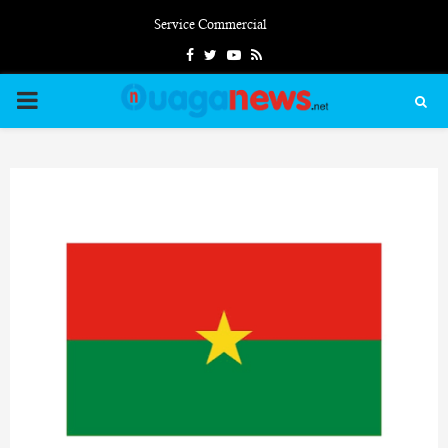
Service Commercial
Facebook
Twitter
Youtube
Rss
PRIMARY
MENU