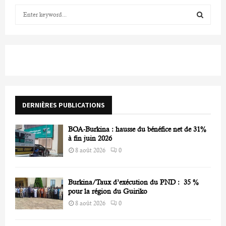
S
e
a
S
r
c
E
h
f
A
o
r
R
DERNIÈRES PUBLICATIONS
:
C
BOA-Burkina : hausse du bénéfice net de 31%
H
à fin juin 2026
8 août 2026
0
Burkina/Taux d’exécution du PND : 35 %
pour la région du Guiriko
8 août 2026
0