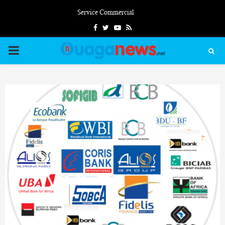
Service Commercial
Facebook
Twitter
Youtube
Rss
PRIMARY
MENU