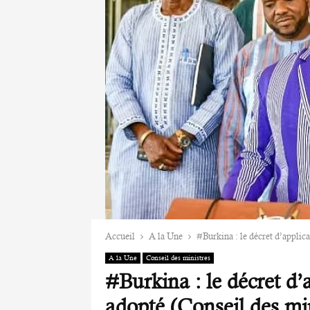
Accueil
A la Une
#Burkina : le décret d’applic
A la Une
Conseil des ministres
#Burkina : le décret d
adopté (Conseil des min