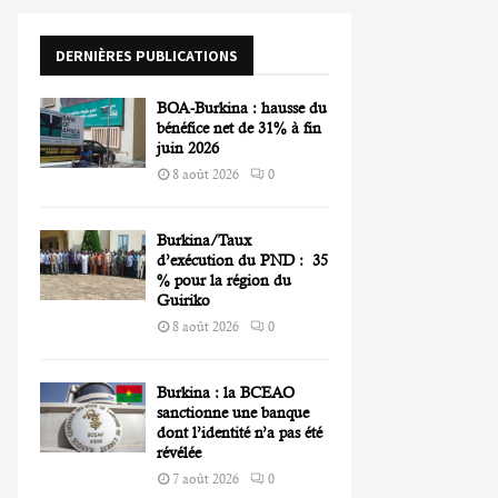
o
r
R
DERNIÈRES PUBLICATIONS
:
C
BOA-Burkina : hausse du
H
bénéfice net de 31% à fin
juin 2026
8 août 2026
0
Burkina/Taux
d’exécution du PND : 35
% pour la région du
Guiriko
8 août 2026
0
Burkina : la BCEAO
sanctionne une banque
dont l’identité n’a pas été
révélée
7 août 2026
0