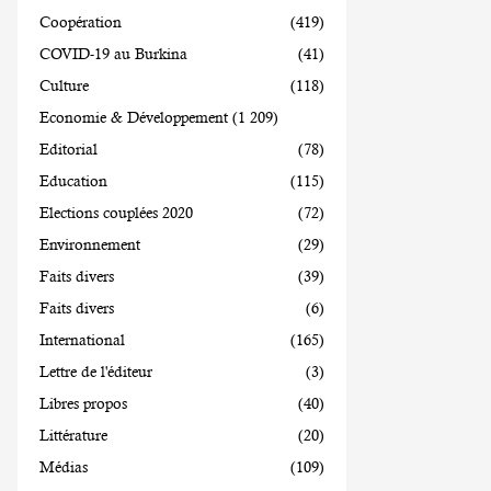
Coopération
(419)
COVID-19 au Burkina
(41)
Culture
(118)
Economie & Développement
(1 209)
Editorial
(78)
Education
(115)
Elections couplées 2020
(72)
Environnement
(29)
Faits divers
(39)
Faits divers
(6)
International
(165)
Lettre de l'éditeur
(3)
Libres propos
(40)
Littérature
(20)
Médias
(109)