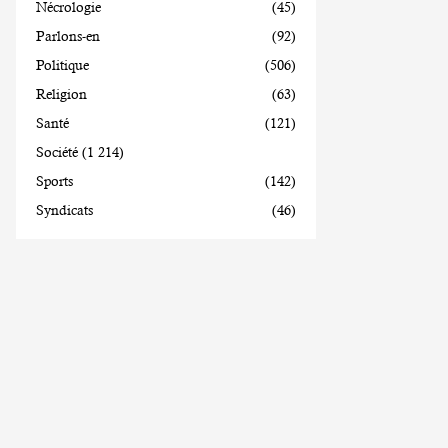
Nécrologie
(45)
Parlons-en
(92)
Politique
(506)
Religion
(63)
Santé
(121)
Société
(1 214)
Sports
(142)
Syndicats
(46)