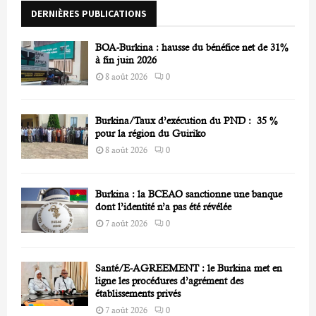
DERNIÈRES PUBLICATIONS
:
C
BOA-Burkina : hausse du bénéfice net de 31%
H
à fin juin 2026
8 août 2026
0
Burkina/Taux d’exécution du PND : 35 %
pour la région du Guiriko
8 août 2026
0
Burkina : la BCEAO sanctionne une banque
dont l’identité n’a pas été révélée
7 août 2026
0
Santé/E-AGREEMENT : le Burkina met en
ligne les procédures d’agrément des
établissements privés
7 août 2026
0