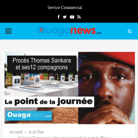
Service Commercial
Facebook
Twitter
Youtube
Rss
PRIMARY
MENU
Accueil
A la Une