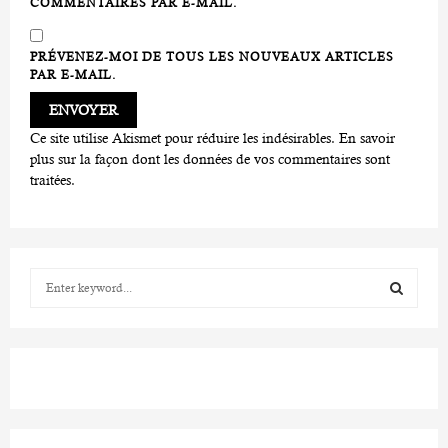
COMMENTAIRES PAR E-MAIL.
PRÉVENEZ-MOI DE TOUS LES NOUVEAUX ARTICLES
PAR E-MAIL.
Ce site utilise Akismet pour réduire les indésirables.
En savoir
plus sur la façon dont les données de vos commentaires sont
traitées
.
S
e
a
S
r
c
E
h
f
A
o
r
R