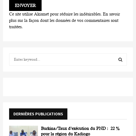
Ce site utilise Akismet pour réduire les indésirables.
En savoir
plus sur la façon dont les données de vos commentaires sont
traitées
.
S
e
a
S
r
c
E
h
f
A
o
r
R
DERNIÈRES PUBLICATIONS
:
C
Burkina/Taux d’exécution du PND : 22 %
H
pour la région du Kadiogo