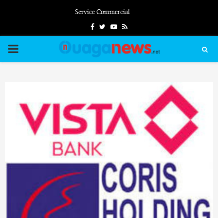
Service Commercial
Facebook
Twitter
Youtube
Rss
PRIMARY
MENU