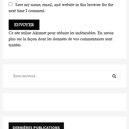
Save my name, email, and website in this browser for the
next time I comment.
Ce site utilise Akismet pour réduire les indésirables.
En savoir
plus sur la façon dont les données de vos commentaires sont
traitées
.
S
e
a
S
r
c
E
h
f
A
o
r
R
DERNIÈRES PUBLICATIONS
: