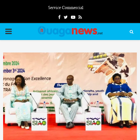
Service Commercial
Facebook
Twitter
Youtube
Rss
PRIMARY
MENU