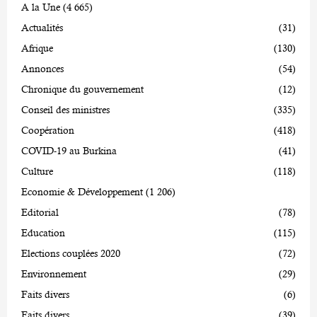
A la Une
(4 665)
Actualités
(31)
Afrique
(130)
Annonces
(54)
Chronique du gouvernement
(12)
Conseil des ministres
(335)
Coopération
(418)
COVID-19 au Burkina
(41)
Culture
(118)
Economie & Développement
(1 206)
Editorial
(78)
Education
(115)
Elections couplées 2020
(72)
Environnement
(29)
Faits divers
(6)
Faits divers
(39)