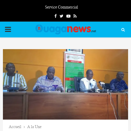
Service Commercial
Facebook
Twitter
Youtube
Rss
PRIMARY
MENU
Accueil
A la Une