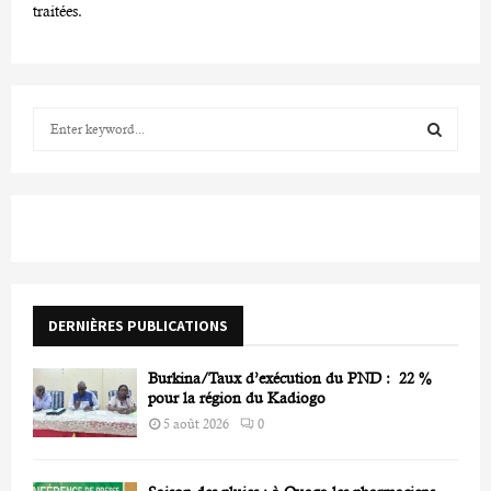
traitées
.
S
e
a
S
r
c
E
h
f
A
o
r
R
DERNIÈRES PUBLICATIONS
:
C
Burkina/Taux d’exécution du PND : 22 %
H
pour la région du Kadiogo
5 août 2026
0